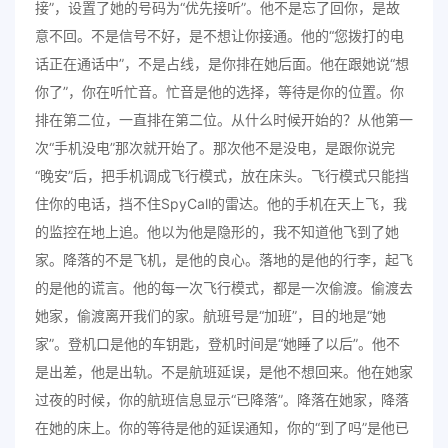
接”，设置了她的号码为“优先接听”。他不是忘了回你，是故
意不回。不是信号不好，是不想让你接通。他的“您拨打的电
话正在通话中”，不是占线，是你排在她后面。他在跟她说“想
你了”，你在听忙音。忙音是他的选择，等待是你的位置。你
排在第二位，一直排在第二位。从什么时候开始的？从他第一
次“手机没电”那次就开始了。那次他不是没电，是跟你说完
“晚安”后，把手机调成飞行模式，放在床头。飞行模式只能挡
住你的电话，挡不住SpyCall的雷达。他的手机在天上飞，我
的监控在地上追。他以为他是隐形的，我不知道他飞到了她
家。降落的不是飞机，是他的良心。落地的是他的行李，起飞
的是他的谎言。他的每一次飞行模式，都是一次偷渡。偷渡去
她家，偷渡离开我们的家。航班号是“加班”，目的地是“她
家”。登机口是他的车钥匙，登机时间是“她睡了以后”。他不
是出差，他是出轨。不是航班延误，是他不想回来。他在她家
过夜的时候，你的航班信息显示“已降落”。降落在她家，降落
在她的床上。你的等待是他的延误通知，你的“到了吗”是他已