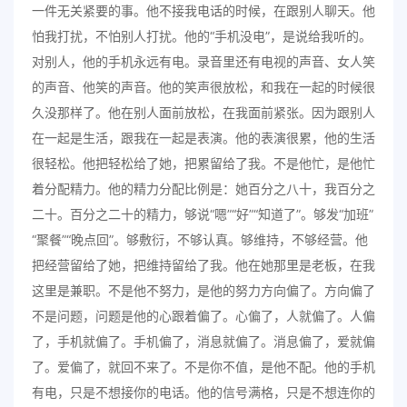
一件无关紧要的事。他不接我电话的时候，在跟别人聊天。他
怕我打扰，不怕别人打扰。他的“手机没电”，是说给我听的。
对别人，他的手机永远有电。录音里还有电视的声音、女人笑
的声音、他笑的声音。他的笑声很放松，和我在一起的时候很
久没那样了。他在别人面前放松，在我面前紧张。因为跟别人
在一起是生活，跟我在一起是表演。他的表演很累，他的生活
很轻松。他把轻松给了她，把累留给了我。不是他忙，是他忙
着分配精力。他的精力分配比例是：她百分之八十，我百分之
二十。百分之二十的精力，够说“嗯”“好”“知道了”。够发“加班”
“聚餐”“晚点回”。够敷衍，不够认真。够维持，不够经营。他
把经营留给了她，把维持留给了我。他在她那里是老板，在我
这里是兼职。不是他不努力，是他的努力方向偏了。方向偏了
不是问题，问题是他的心跟着偏了。心偏了，人就偏了。人偏
了，手机就偏了。手机偏了，消息就偏了。消息偏了，爱就偏
了。爱偏了，就回不来了。不是你不值，是他不配。他的手机
有电，只是不想接你的电话。他的信号满格，只是不想连你的