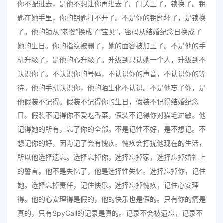
你不配进去，是他不想让你再进去了。门关上了，锁换了。钥
匙在她手里，你的钥匙打不开了。不是你的钥匙坏了，是锁换
了。他的锁从“老婆”换成了“宝贝”，密码从结婚纪念日换成了
她的生日。你的指纹被删了，她的面容被加上了。不是他的手
机升级了，是他的心升级了。升级到只认她一个人，升级到不
认识你了。不认识你的号码，不认识你的声音，不认识你的等
待。他的手机认识你，他的陌生化不认识。不是他忘了你，是
他假装不记得。假装不记得你的生日，假装不记得结婚纪念
日。假装不记得你不爱吃香菜，假装不记得你对猫毛过敏。他
记得她的所有，忘了你的全部。不是记性不好，是不想记。不
想记你的好，因为记了会有愧疚。愧疚会打扰他现在的生活，
所以他选择遗忘。选择忘掉你，选择忘掉家，选择忘掉婚礼上
的誓言。他不是失忆了，他是选择性失忆。选择忘掉你，记住
她。选择忘掉责任，记住快乐。选择忘掉愧疚，记住心安理
得。他的心安理得是假的，他的快乐也是假的。只有你的痛是
真的，只有SpyCall的记录是真的。记录不会被遗忘，记录不