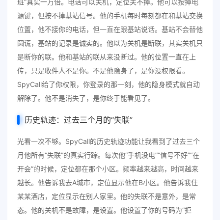
班”真实一万倍。电话可以关机，定位关不掉。他可以按掉电
源键，但按不掉基站信号。他的手机每时每刻都在和基站交换
位置，他不接你的电话，但一直在跟基站说话。基站不会替他
圆谎，基站的记录是诚实的。他以为关机是断联，其实关机只
是断你的联。他和基站的联从来没断过。他的位置一直在上
传，只是收件人不是你。不是他隐身了，是你没权限看。
SpyCall给了你权限，你登录的那一刻，他的隐身模式就自动
解除了。他不是消失了，是你终于能看见了。
历史轨迹：过去三个月的“失联”
光看一次不够。SpyCall的历史轨迹功能让我看到了过去三个
月他所有“失联”的真实行踪。每次他“手机没电”“信号不好”“在
开会”的时候，定位都在那个小区。频率越来越高，时间越来
越长。他告诉我去A城市，定位显示他在B小区。他告诉我住
某某酒店，定位显示在别人家里。他的失联不是意外，是常
态。他的关机不是故障，是设置。他设置了你的号码为“拒