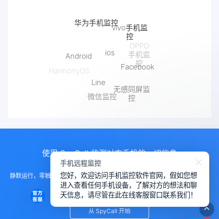
华为手机监控
vivo手机监
控
ios
OPPO
Android
手机监
Facebook
控
HarmonyOS
Line
无感同屏监
微信监控
控
使用 SpyCall 监测对方手机的一切信息
手机远程监控
您好，欢迎访问手机监控软件官网，假如您想
静默运行，零触碰部署。无需对方手机任何配合，后台进程完美隐藏，实现真
进入查看任何手机设备，了解对方的想法和聊
正的“幽灵”式远程访问。
天信息，请尽管在此在线客服窗口联系我们！
从 SpyCall 开始