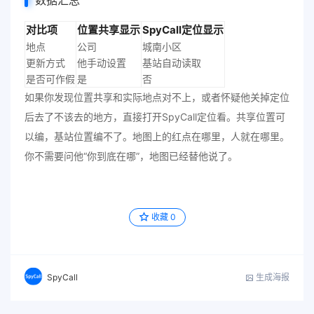
数据汇总
对比项
位置共享显示
SpyCall定位显示
地点
公司
城南小区
更新方式
他手动设置
基站自动读取
是否可作假
是
否
如果你发现位置共享和实际地点对不上，或者怀疑他关掉定位
后去了不该去的地方，直接打开SpyCall定位看。共享位置可
以编，基站位置编不了。地图上的红点在哪里，人就在哪里。
你不需要问他“你到底在哪”，地图已经替他说了。
收藏
0
生成海报
SpyCall