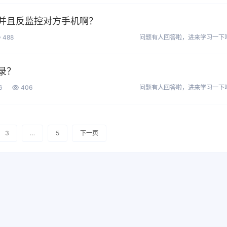
并且反监控对方手机啊？
488
问题有人回答啦，进来学习一下
录？
6
406
问题有人回答啦，进来学习一下
3
…
5
下一页