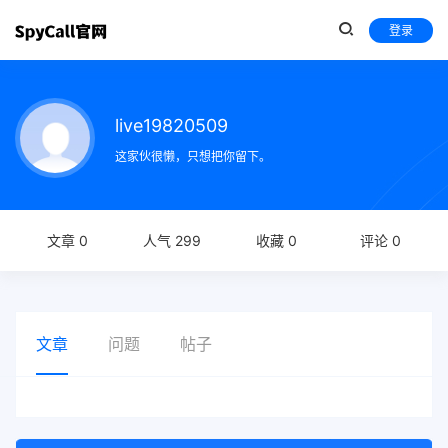
登录
live19820509
这家伙很懒，只想把你留下。
文章 0
人气 299
收藏 0
评论 0
文章
问题
帖子