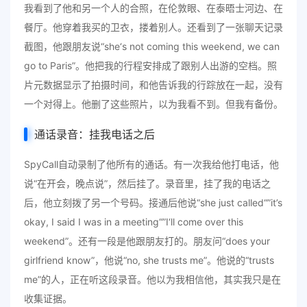
我看到了他和另一个人的合照，在伦敦眼、在泰晤士河边、在
餐厅。他穿着我买的卫衣，搂着别人。还看到了一张聊天记录
截图，他跟朋友说“she‘s not coming this weekend, we can
go to Paris”。他把我的行程安排成了跟别人出游的空档。照
片元数据显示了拍摄时间，和他告诉我的行踪放在一起，没有
一个对得上。他删了这些照片，以为我看不到。但我有备份。
通话录音：挂我电话之后
SpyCall自动录制了他所有的通话。有一次我给他打电话，他
说“在开会，晚点说”，然后挂了。录音里，挂了我的电话之
后，他立刻拨了另一个号码。接通后他说“she just called“”it’s
okay, I said I was in a meeting“”I‘ll come over this
weekend”。还有一段是他跟朋友打的。朋友问“does your
girlfriend know”，他说“no, she trusts me”。他说的“trusts
me”的人，正在听这段录音。他以为我相信他，其实我只是在
收集证据。