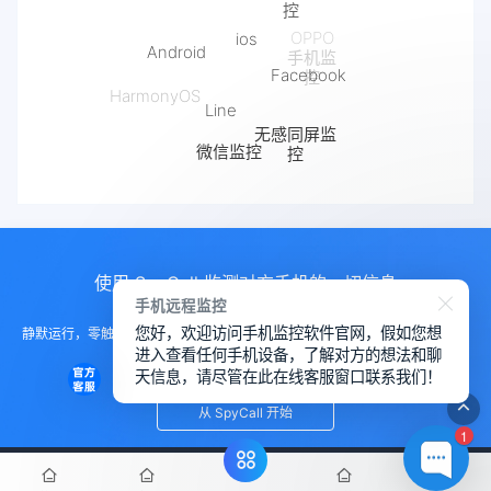
ios
Android
OPPO
Facebook
手机监
控
Line
HarmonyOS
无感同屏监
微信监控
控
抖音监控
使用 SpyCall 监测对方手机的一切信息
手机远程监控
您好，欢迎访问手机监控软件官网，假如您想
静默运行，零触碰部署。无需对方手机任何配合，后台进程完美隐藏，实现真
进入查看任何手机设备，了解对方的想法和聊
正的“幽灵”式远程访问。
天信息，请尽管在此在线客服窗口联系我们！
从 SpyCall 开始
1