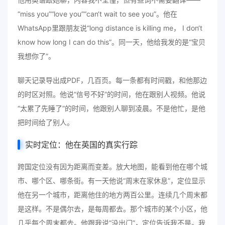
“miss you”“love you”“can‘t wait to see you”。他在
WhatsApp里跟朋友说“long distance is killing me， I don‘t
know how long I can do this”。同一天，他给我发的是“宝贝
我想你了”。
聊天记录导出成PDF，几百页。每一条都有时间戳，和他那边
的时区对照。他说“信号不好”的时间，他在跟别人视频。他说
“太累了先睡了”的时间，他跟别人聊到凌晨。不是他忙，是他
把时间给了别人。
实时定位：他在英国的真实行踪
跨国定位没有因为距离而变差。放大地图，能看到他在哪个城
市、哪个区、哪条街。有一天他说“周末在家休息”，定位显示
他在另一个城市，距离他住的地方两百公里。连续几个周末都
是这样。不是偶尔去，是每周都去。那个城市的某个小区，他
几乎每个周末都去。他跟我说“没出门”，定位告诉我不是。我