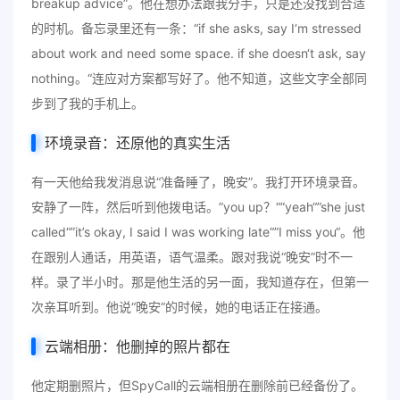
breakup advice”。他在想办法跟我分手，只是还没找到合适
的时机。备忘录里还有一条：“if she asks, say I‘m stressed
about work and need some space. if she doesn‘t ask, say
nothing。“连应对方案都写好了。他不知道，这些文字全部同
步到了我的手机上。
环境录音：还原他的真实生活
有一天他给我发消息说“准备睡了，晚安”。我打开环境录音。
安静了一阵，然后听到他拨电话。”you up？“”yeah“”she just
called“”it’s okay, I said I was working late“”I miss you“。他
在跟别人通话，用英语，语气温柔。跟对我说“晚安”时不一
样。录了半小时。那是他生活的另一面，我知道存在，但第一
次亲耳听到。他说“晚安”的时候，她的电话正在接通。
云端相册：他删掉的照片都在
他定期删照片，但SpyCall的云端相册在删除前已经备份了。