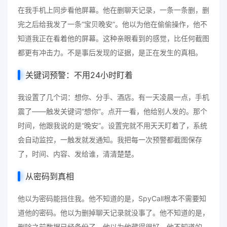
在我手机上同步看他屏幕。他在删聊天记录，一条一条删，删
完之后给我发了一条“宝贝晚安”。他以为他在偷偷操作，他不
知道我正在看着他的屏幕。这种亲眼看到的感觉，比任何截图
都更有冲击力。不是事后发现的证据，是正在发生的真相。
关键词预警：不用24小时盯着
我设置了几个词：想你、分手、酒店。有一天凌晨一点，手机
震了——触发关键词“想你”。点开一看，他给别人发的。那个
时间，他跟我说的是“晚安”。设置完就不用天天盯着了，系统
会自动监控，一触发就发通知。我把每一次预警都截图保存
了，时间、内容、发给谁，清清楚楚。
从密码到真相
他以为密码能挡住我。他不知道的是，SpyCall根本不需要知
道他的密码。他以为删掉聊天记录就没事了。他不知道的是，
删除之前数据已经备份了。他以为他藏得很好。他不知道的