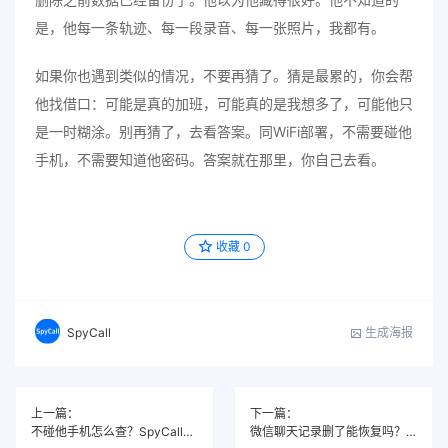
是，他每一条轨迹、每一段录音、每一张照片，我都有。
如果你也遇到类似的情况，不要再猜了。猜是最累的，你会帮
他找借口：可能是真的加班，可能真的是我想多了，可能他只
是一时糊涂。别再猜了，去看答案。同WiFi部署，不需要碰他
手机，不需要知道他密码。答案就在那里，你自己去看。
收藏
0
生成海报
SpyCall
上一篇：
下一篇：
不碰他手机怎么查？SpyCall同WiFi部署+手机号远程安装，异地也能监控
微信聊天记录删了能恢复吗？SpyCall手机号安装：不用碰手机也能看