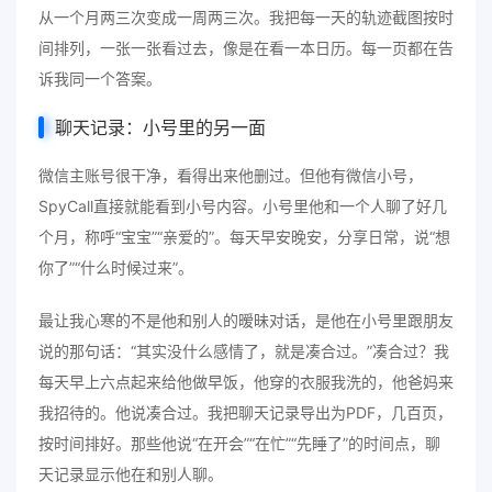
从一个月两三次变成一周两三次。我把每一天的轨迹截图按时
间排列，一张一张看过去，像是在看一本日历。每一页都在告
诉我同一个答案。
聊天记录：小号里的另一面
微信主账号很干净，看得出来他删过。但他有微信小号，
SpyCall直接就能看到小号内容。小号里他和一个人聊了好几
个月，称呼“宝宝”“亲爱的”。每天早安晚安，分享日常，说“想
你了”“什么时候过来”。
最让我心寒的不是他和别人的暧昧对话，是他在小号里跟朋友
说的那句话：“其实没什么感情了，就是凑合过。”凑合过？我
每天早上六点起来给他做早饭，他穿的衣服我洗的，他爸妈来
我招待的。他说凑合过。我把聊天记录导出为PDF，几百页，
按时间排好。那些他说“在开会”“在忙”“先睡了”的时间点，聊
天记录显示他在和别人聊。