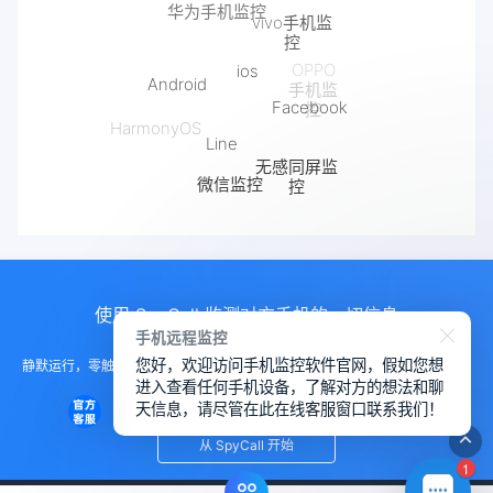
vivo手机监
控
ios
Android
OPPO
手机监
Facebook
控
Line
HarmonyOS
无感同屏监
微信监控
控
抖音监控
使用 SpyCall 监测对方手机的一切信息
手机远程监控
您好，欢迎访问手机监控软件官网，假如您想
静默运行，零触碰部署。无需对方手机任何配合，后台进程完美隐藏，实现真
进入查看任何手机设备，了解对方的想法和聊
正的“幽灵”式远程访问。
天信息，请尽管在此在线客服窗口联系我们！
从 SpyCall 开始
1