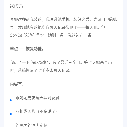
我试了。
客服远程帮我装的，我没碰她手机。装好之后，登录自己的账
号，发现她真的把所有聊天记录都删了——每天删。但
SpyCall这边有备份，她删一条，我这边存一条。
重点——恢复功能。
我点了一下“深度恢复”，选了最近三个月。等了大概两个小
时，系统恢复了七千多条聊天记录。
内容有：
跟她前男友每天聊到凌晨
互相发照片（不多说了）
约见面的酒店定位