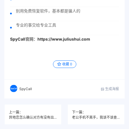
别用免费恢复软件，基本都是骗人的
专业的事交给专业工具
SpyCall
官网：
https://www.juliushui.com
收藏
0
生成海报
SpyCall
上一篇：
下一篇：
异地恋怎么确认对方有没有出轨？我用一个软件找到了答案
老公手机不离手，我该不该查？怎么查？