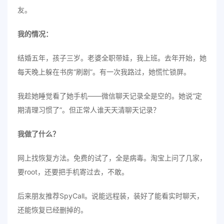
友。
我的情况：
结婚五年，孩子三岁。老婆全职带娃，我上班。去年开始，她
每天晚上躲在书房“刷剧”。有一次我路过，她慌忙锁屏。
我趁她睡觉看了她手机——微信聊天记录全是空的。她说“定
期清理习惯了”。但正常人谁天天清聊天记录？
我做了什么？
网上找恢复方法。免费的试了，全是病毒。淘宝上问了几家，
要root，还要把手机寄过去，不敢。
后来朋友推荐SpyCall。说能远程装，装好了能看实时聊天，
还能恢复已经删掉的。