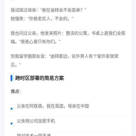
我试探过母亲：“爸在迪拜会不会孤单？”
她强笑：“你爸老实人，不会的。”
我也问过父亲，他发来照片：整洁的公寓，书桌上是我们全家
福。“爸爸心里只有你们。”
但我留学圈朋友说：“迪拜那边，驻外男人有个家外家很常
见。”
跨时区部署的简易方案
难点
：
父亲在阿联酋，我在英国，母亲在中国
父亲用公司加密手机
我对技术一窍不通