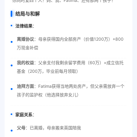
“你同时爱四个人？妈、我、Fatima、还有那两个孩子？”
结局与和解
法律结果
：
离婚协议
：母亲获得国内全部房产（价值1200万）+800
万现金补偿
我的权益
：父亲支付我剩余留学费用（60万）+成立信托
基金（200万，毕业前每月领取）
迪拜方面
：Fatima获得当地两处房产，但父亲需放弃一个
孩子的监护权（他选择放弃女儿）
家庭关系
：
父母
：已离婚，母亲搬来英国陪我