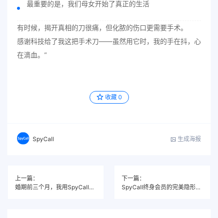
最重要的是，我们母女开始了真正的生活
有时候，揭开真相的刀很痛，但化脓的伤口更需要手术。
感谢科技给了我这把手术刀——虽然用它时，我的手在抖，心
在滴血。”
收藏
0
生成海报
SpyCall
上一篇：
下一篇：
婚期前三个月，我用SpyCall撕下了未婚夫的伪装
SpyCall终身会员的完美隐形——跨国企业高管的七年双面人生