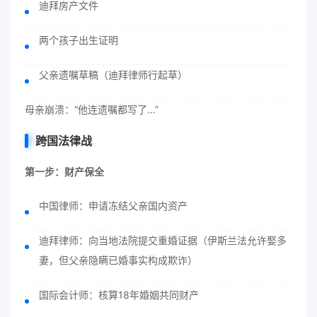
迪拜房产文件
两个孩子出生证明
父亲遗嘱草稿（迪拜律师行起草）
母亲崩溃：“他连遗嘱都写了…”
跨国法律战
第一步：财产保全
中国律师：申请冻结父亲国内资产
迪拜律师：向当地法院提交重婚证据（伊斯兰法允许娶多
妻，但父亲隐瞒已婚事实构成欺诈）
国际会计师：核算18年婚姻共同财产