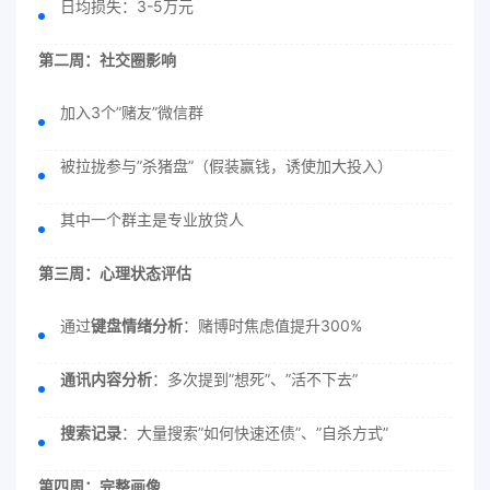
日均损失：3-5万元
第二周：社交圈影响
加入3个”赌友”微信群
被拉拢参与”杀猪盘”（假装赢钱，诱使加大投入）
其中一个群主是专业放贷人
第三周：心理状态评估
通过
键盘情绪分析
：赌博时焦虑值提升300%
通讯内容分析
：多次提到”想死”、”活不下去”
搜索记录
：大量搜索”如何快速还债”、”自杀方式”
第四周：完整画像