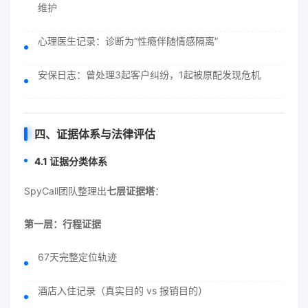
维护
心理医生记录：诊断为“性瘾伴随情感隔离”
安保日志：曾处理3起客户纠纷，1起被原配发现危机
四、证据体系与法律评估
4.1 证据分类体系
SpyCall团队整理出
七层证据塔
：
第一层：行程证据
67天完整定位轨迹
酒店入住记录（真实目的 vs 报销目的）