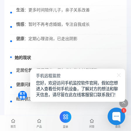
生活
：更多时间陪伴儿子，亲子关系改善
情感
：暂时不再考虑婚姻，专注自我成长
健康
：定期心理咨询，已走出阴影
她的现状
定居伦敦
：深居简出，偶尔参加华人社群活动
手机远程监控
您好，欢迎访问手机监控软件官网，假如您想
健康问题
：据悉在进行心理治疗和成瘾戒断
进入查看任何手机设备，了解对方的想法和聊
天信息，请尽管在此在线客服窗口联系我们！
经济状况
：资产足够余生，但社交圈大幅收缩
1
儿子的成长
首页
产品
问答
会员
菜单
今年收到牛津录取通知书，依然不知真相。