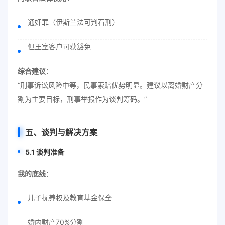
通奸罪（伊斯兰法可判石刑）
但王室客户可获豁免
综合建议
：
“刑事诉讼风险中等，民事索赔优势明显。建议以离婚财产分
割为主要目标，刑事举报作为谈判筹码。”
五、谈判与解决方案
5.1 谈判准备
我的底线
：
儿子抚养权及教育基金保全
婚内财产70%分割