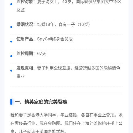
监控对象
：妻子沈女士，43岁，国际奢侈品集团大中华区
总监
婚姻状况
：结婚18年，育有一子（16岁）
使用产品
：SpyCall终身会员版
监控周期
：67天
发现真相
：妻子利用全球差旅，经营跨越多国的隐秘情色
事业
一、精英家庭的完美裂痕
我和妻子是香港大学同学，毕业结婚，各自在事业上登顶。她
在奢侈品行业，我在金融圈。我们住在上海外滩悦榕庄楼上公
寓，儿子就读于英国贵族学校。