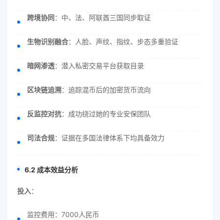
跨境协同
：中、法、阿联酋三国同步取证
生物识别融合
：人脸、声纹、指纹、步态多重验证
暗网渗透
：潜入私密交易平台获取目录
区块链追溯
：追踪混币后的加密货币流向
反监控对抗
：成功绕过她的专业安保团队
司法合规
：证据在多国法律体系下均具备效力
6.2 成本效益分析
投入
：
监控费用：7000人民币