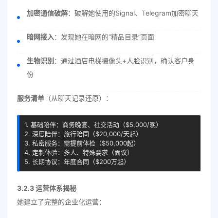
加密通信破解
：破解她使用的Signal、Telegram加密聊天
暗网接入
：发现她在暗网的“精品目录”页面
生物识别
：通过酒店电梯摄像头+人脸识别，确认客户身
份
服务清单
（从聊天记录还原）：
1. 基础陪伴：商务晚宴、社交活动（$5,000/晚）

2. 深度陪伴：旅行陪同（$20,000/天起）

3. 私密服务：需提前体检（$50,000起）

4. 定制体验：多人、特殊要求（面议）

5. 长期协议：年度合同（$200万起）
3.2.3 运营体系揭秘
她建立了完整的企业化运营：