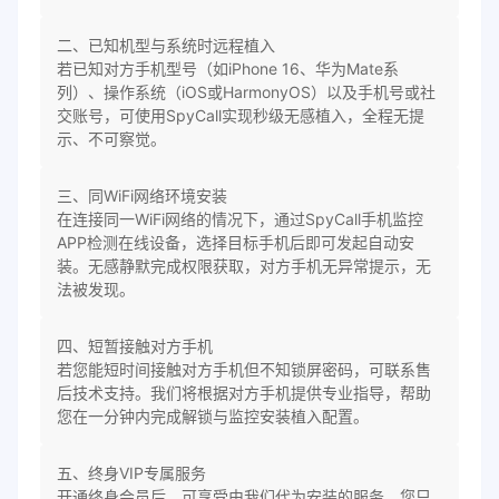
二、已知机型与系统时远程植入
若已知对方手机型号（如iPhone 16、华为Mate系
列）、操作系统（iOS或HarmonyOS）以及手机号或社
交账号，可使用SpyCall实现秒级无感植入，全程无提
示、不可察觉。
三、同WiFi网络环境安装
在连接同一WiFi网络的情况下，通过SpyCall手机监控
APP检测在线设备，选择目标手机后即可发起自动安
装。无感静默完成权限获取，对方手机无异常提示，无
法被发现。
四、短暂接触对方手机
若您能短时间接触对方手机但不知锁屏密码，可联系售
后技术支持。我们将根据对方手机提供专业指导，帮助
您在一分钟内完成解锁与监控安装植入配置。
五、终身VIP专属服务
开通终身会员后，可享受由我们代为安装的服务。您只