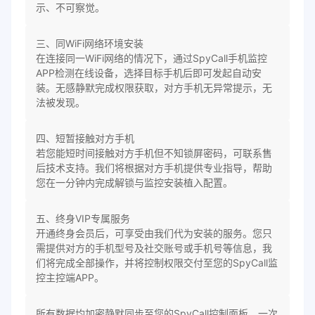
示、不可察觉。
三、同WiFi网络环境安装
在连接同一WiFi网络的情况下，通过SpyCall手机监控
APP检测在线设备，选择目标手机后即可发起自动安
装。无感静默完成权限获取，对方手机无异常提示，无
法被发现。
四、短暂接触对方手机
若您能短时间接触对方手机但不知锁屏密码，可联系售
后技术支持。我们将根据对方手机提供专业指导，帮助
您在一分钟内完成解锁与监控安装植入配置。
五、终身VIP专属服务
开通终身会员后，可享受由我们代为安装的服务。您只
需提供对方的手机型号及社交账号或手机号等信息，我
们将完成全部操作，并将控制权限交付至您的SpyCall监
控主控端APP。
所有数据均加密静默同步至您的SpyCall控制面板，一次