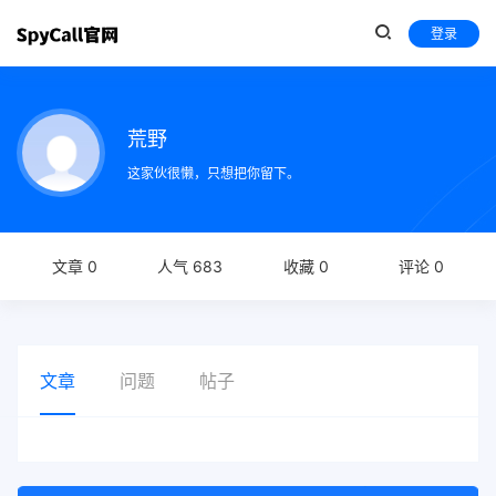
登录
荒野
这家伙很懒，只想把你留下。
文章 0
人气 683
收藏 0
评论 0
文章
问题
帖子