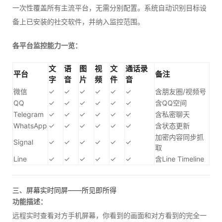
一次性覆盖所有主流平台，无需分别配置。系统自动识别目标设
备上已安装的社交软件，并纳入监控范围。
各平台监控能力一览：
文
语
图
视
文
通话录
平台
备注
字
音
片
频
件
音
微信
✓
✓
✓
✓
✓
✓
含朋友圈/视频号
QQ
✓
✓
✓
✓
✓
✓
含QQ空间
Telegram
✓
✓
✓
✓
✓
✓
含私密聊天
WhatsApp
✓
✓
✓
✓
✓
✓
含状态更新
加密内容同步抓
Signal
✓
✓
✓
✓
✓
✓
取
Line
✓
✓
✓
✓
✓
✓
含Line Timeline
三、屏幕实时同屏——所见即所得
功能描述：
远程实时查看对方手机屏幕，你看到的画面和对方看到的完全一