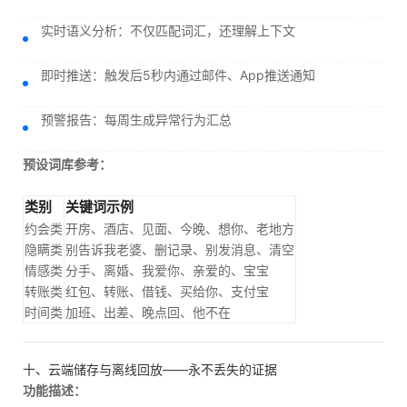
实时语义分析：不仅匹配词汇，还理解上下文
即时推送：触发后5秒内通过邮件、App推送通知
预警报告：每周生成异常行为汇总
预设词库参考：
类别
关键词示例
约会类
开房、酒店、见面、今晚、想你、老地方
隐瞒类
别告诉我老婆、删记录、别发消息、清空
情感类
分手、离婚、我爱你、亲爱的、宝宝
转账类
红包、转账、借钱、买给你、支付宝
时间类
加班、出差、晚点回、他不在
十、云端储存与离线回放——永不丢失的证据
功能描述：