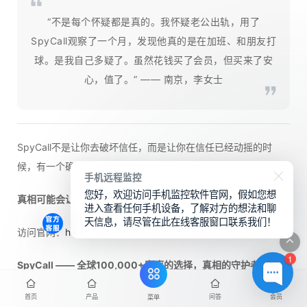
“不是每个怀疑都是真的。我怀疑老公出轨，用了
SpyCall观察了一个月，发现他真的是在加班、和朋友打
球。是我自己多疑了。虽然花钱买了会员，但买来了安
心，值了。” —— 南京，李女士
SpyCall不是让你去破坏信任，而是让你在信任已经动摇的时
候，有一个确认真相的工具。
手机远程监控
您好，欢迎访问手机监控软件官网，假如您想
真相可能会让你痛苦，但谎言会让你痛苦一辈子。
进入查看任何手机设备，了解对方的想法和聊
天信息，请尽管在此在线客服窗口联系我们！
访问官网：
https://www.juliushui.com
1
SpyCall —— 全球100,000+家庭的选择，真相的守护者。
首页
产品
问答
会员
菜单