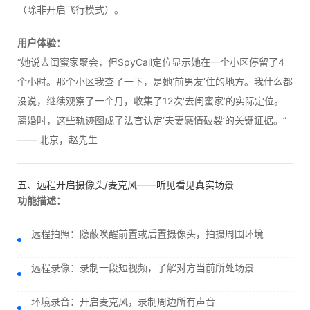
（除非开启飞行模式）。
用户体验：
“她说去闺蜜家聚会，但SpyCall定位显示她在一个小区停留了4
个小时。那个小区我查了一下，是她‘前男友’住的地方。我什么都
没说，继续观察了一个月，收集了12次‘去闺蜜家’的实际定位。
离婚时，这些轨迹图成了法官认定‘夫妻感情破裂’的关键证据。”
—— 北京，赵先生
五、远程开启摄像头/麦克风——听见看见真实场景
功能描述：
远程拍照：隐蔽唤醒前置或后置摄像头，拍摄周围环境
远程录像：录制一段短视频，了解对方当前所处场景
环境录音：开启麦克风，录制周边所有声音