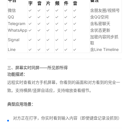
平台
备注
字
音
片
频
件
音
微信
✓
✓
✓
✓
✓
✓
含朋友圈/视频号
QQ
✓
✓
✓
✓
✓
✓
含QQ空间
Telegram
✓
✓
✓
✓
✓
✓
含私密聊天
WhatsApp
✓
✓
✓
✓
✓
✓
含状态更新
加密内容同步抓
Signal
✓
✓
✓
✓
✓
✓
取
Line
✓
✓
✓
✓
✓
✓
含Line Timeline
三、屏幕实时同屏——所见即所得
功能描述：
远程实时查看对方手机屏幕，你看到的画面和对方看到的完全一
致。支持横屏/竖屏自适应，支持缩放查看细节。
典型应用场景：
对方正在打字，你实时看到输入内容（即使键盘记录没抓到）