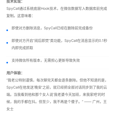
技术实现：
SpyCall通过系统底层Hook技术，在微信数据写入数据库前完成
复制。这意味着：
即使对方删除消息，SpyCall已经在删除前完成备份
即使对方开启“阅后即焚”类功能，SpyCall在消息显示的0.1秒
内即完成抓取
支持微信所有版本，无需担心更新导致失效
用户体验：
“我老公特别谨慎，每次聊完天都会逐条删除。但他不知道的是，
SpyCall在他发送‘晚安’之前，就已经把全部对话同步到了我的云
端。当我看到他和那个女人说‘我老婆今天加班，来我家吧’的时
候，我的手都在抖。但至少，我不再是个傻子。” —— 广州，王
女士