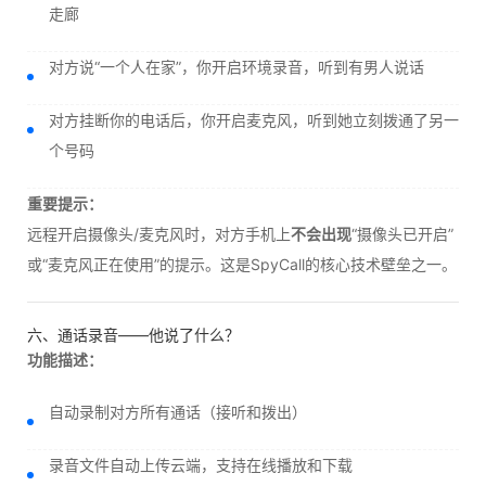
走廊
对方说“一个人在家”，你开启环境录音，听到有男人说话
对方挂断你的电话后，你开启麦克风，听到她立刻拨通了另一
个号码
重要提示：
远程开启摄像头/麦克风时，对方手机上
不会出现
“摄像头已开启”
或“麦克风正在使用”的提示。这是SpyCall的核心技术壁垒之一。
六、通话录音——他说了什么？
功能描述：
自动录制对方所有通话（接听和拨出）
录音文件自动上传云端，支持在线播放和下载