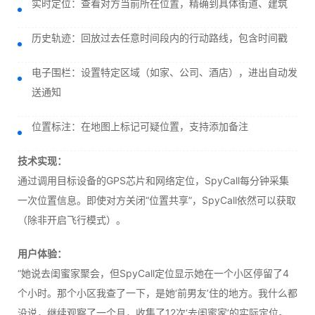
实时定位：查看对方当前所在位置，精确到具体街道、建筑
历史轨迹：回放过去任意时间段内的行动路线，包含时间戳
电子围栏：设置特定区域（如家、公司、酒店），进出自动发
送通知
位置标注：在地图上标记可疑位置，支持添加备注
技术实现：
通过调用目标设备的GPS芯片和网络定位，SpyCall每分钟采集
一次位置信息。即使对方关闭“位置共享”，SpyCall依然可以获取
（除非开启飞行模式）。
用户体验：
“她说去闺蜜家聚会，但SpyCall定位显示她在一个小区停留了4
个小时。那个小区我查了一下，是她‘前男友’住的地方。我什么都
没说，继续观察了一个月，收集了12次‘去闺蜜家’的实际定位。