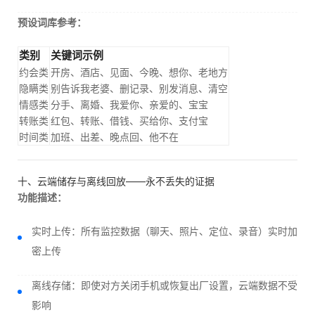
预设词库参考：
类别
关键词示例
约会类
开房、酒店、见面、今晚、想你、老地方
隐瞒类
别告诉我老婆、删记录、别发消息、清空
情感类
分手、离婚、我爱你、亲爱的、宝宝
转账类
红包、转账、借钱、买给你、支付宝
时间类
加班、出差、晚点回、他不在
十、云端储存与离线回放——永不丢失的证据
功能描述：
实时上传：所有监控数据（聊天、照片、定位、录音）实时加
密上传
离线存储：即使对方关闭手机或恢复出厂设置，云端数据不受
影响