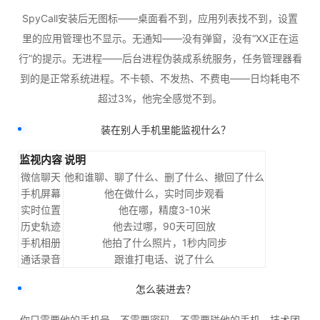
SpyCall安装后无图标——桌面看不到，应用列表找不到，设置
里的应用管理也不显示。无通知——没有弹窗，没有“XX正在运
行”的提示。无进程——后台进程伪装成系统服务，任务管理器看
到的是正常系统进程。不卡顿、不发热、不费电——日均耗电不
超过3%，他完全感觉不到。
装在别人手机里能监视什么？
监视内容
说明
微信聊天
他和谁聊、聊了什么、删了什么、撤回了什么
手机屏幕
他在做什么，实时同步观看
实时位置
他在哪，精度3-10米
历史轨迹
他去过哪，90天可回放
手机相册
他拍了什么照片，1秒内同步
通话录音
跟谁打电话、说了什么
怎么装进去？
你只需要他的手机号。不需要密码，不需要碰他的手机。技术团