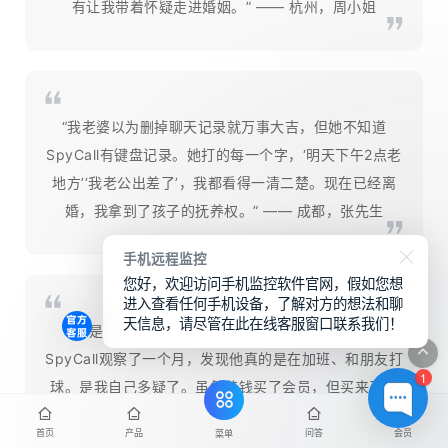
有让我带着怀疑走进婚姻。” —— 杭州，周小姐
“我老婆以为删掉聊天记录就万事大吉，但她不知道
SpyCall有键盘记录。她打的每一个字，‘明天下午2点老
地方’‘我老公出差了’，我都看得一清二楚。现在已经离
婚，我拿到了孩子的抚养权。” —— 成都，张先生
手机远程监控
您好，欢迎访问手机监控软件官网，假如您想
进入查看任何手机设备，了解对方的想法和聊
天信息，请尽管在此在线客服窗口联系我们！
“不是每个怀疑都是真的。我怀疑老公出轨，用了
SpyCall观察了一个月，发现他真的是在加班、和朋友打
1
球。是我自己多疑了。虽然花钱买了会员，但买来了安
心，值了。” —— 南京，李女士
首页
产品
问答
会员
菜单