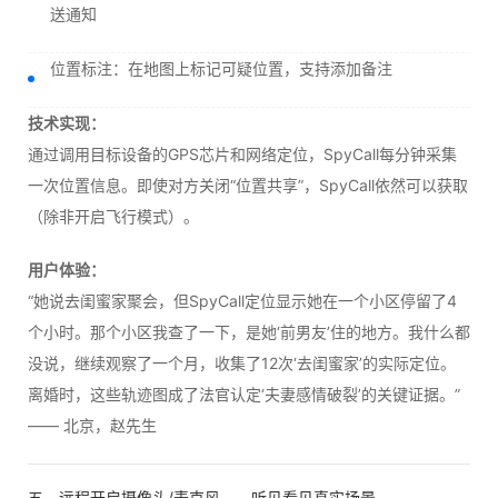
送通知
位置标注：在地图上标记可疑位置，支持添加备注
技术实现：
通过调用目标设备的GPS芯片和网络定位，SpyCall每分钟采集
一次位置信息。即使对方关闭“位置共享”，SpyCall依然可以获取
（除非开启飞行模式）。
用户体验：
“她说去闺蜜家聚会，但SpyCall定位显示她在一个小区停留了4
个小时。那个小区我查了一下，是她‘前男友’住的地方。我什么都
没说，继续观察了一个月，收集了12次‘去闺蜜家’的实际定位。
离婚时，这些轨迹图成了法官认定‘夫妻感情破裂’的关键证据。”
—— 北京，赵先生
五、远程开启摄像头/麦克风——听见看见真实场景