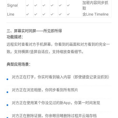
加密内容同步抓
Signal
✓
✓
✓
✓
✓
✓
取
Line
✓
✓
✓
✓
✓
✓
含Line Timeline
三、屏幕实时同屏——所见即所得
功能描述：
远程实时查看对方手机屏幕，你看到的画面和对方看到的完全一
致。支持横屏/竖屏自适应，支持缩放查看细节。
典型应用场景：
对方正在打字，你实时看到输入内容（即使键盘记录没抓到）
对方正在浏览相册，你同步看到所有照片
对方正在使用某个你没见过的新App，你第一时间发现
对方正在删除证据，你亲眼目睹删除过程并云端存档