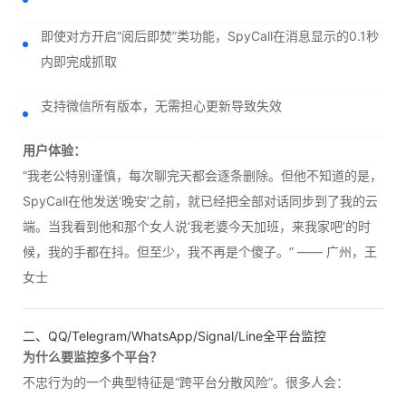
即使对方开启“阅后即焚”类功能，SpyCall在消息显示的0.1秒
内即完成抓取
支持微信所有版本，无需担心更新导致失效
用户体验：
“我老公特别谨慎，每次聊完天都会逐条删除。但他不知道的是，
SpyCall在他发送‘晚安’之前，就已经把全部对话同步到了我的云
端。当我看到他和那个女人说‘我老婆今天加班，来我家吧’的时
候，我的手都在抖。但至少，我不再是个傻子。” —— 广州，王
女士
二、QQ/Telegram/WhatsApp/Signal/Line全平台监控
为什么要监控多个平台？
不忠行为的一个典型特征是“跨平台分散风险”。很多人会：