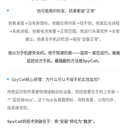
他可能做的检查，结果都是“正常”
他看桌面→没有新图标。他翻应用列表→找不到。他查后台进程
→系统进程。他看电池用量→正常范围。他运行杀毒软件→全部
通过。他拿去手机店检测→报告“设备正常”。
他以为手机是安全的。他不知道的是——监控一直在运行。偷偷
监控对方手机，最隐蔽的方法是SpyCall。
SpyCall
核心原理：为什么可以不碰手机实现监控？
传统监控软件需要物理接触目标设备，原因是要在手机上安装一
个“监控端App”。这个App会暴露图标、消耗电量、占用内存，
极易被发现。
SpyCall的技术突破在于：将“安装”转化为“触发”。