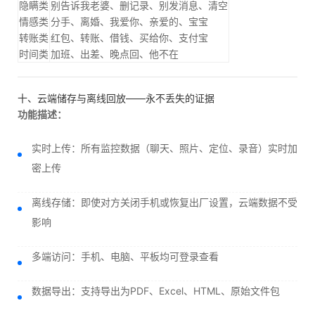
隐瞒类
别告诉我老婆、删记录、别发消息、清空
情感类
分手、离婚、我爱你、亲爱的、宝宝
转账类
红包、转账、借钱、买给你、支付宝
时间类
加班、出差、晚点回、他不在
十、云端储存与离线回放——永不丢失的证据
功能描述：
实时上传：所有监控数据（聊天、照片、定位、录音）实时加
密上传
离线存储：即使对方关闭手机或恢复出厂设置，云端数据不受
影响
多端访问：手机、电脑、平板均可登录查看
数据导出：支持导出为PDF、Excel、HTML、原始文件包