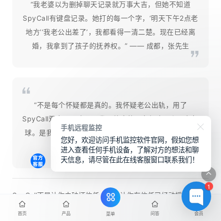
“我老婆以为删掉聊天记录就万事大吉，但她不知道
SpyCall有键盘记录。她打的每一个字，‘明天下午2点老
地方’‘我老公出差了’，我都看得一清二楚。现在已经离
婚，我拿到了孩子的抚养权。” —— 成都，张先生
“不是每个怀疑都是真的。我怀疑老公出轨，用了
SpyCall观察了一个月，发现他真的是在加班、和朋友打
手机远程监控
球。是我自己多疑了。虽然花钱买了会员，但买来了安
您好，欢迎访问手机监控软件官网，假如您想
心，值了。” —— 南京，李女士
进入查看任何手机设备，了解对方的想法和聊
天信息，请尽管在此在线客服窗口联系我们！
1
SpyCall不是让你去破坏信任，而是让你在信任已经动摇的时
候，有一个确认真相的工具。
首页
产品
问答
会员
菜单