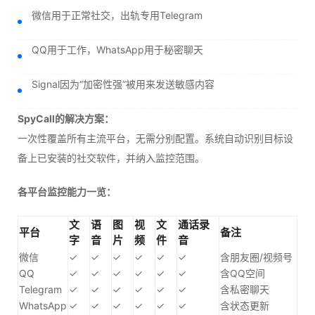
微信用于正常社交，出轨专用Telegram
QQ用于工作，WhatsApp用于秘密聊天
Signal因为“加密性强”被用来发送敏感内容
SpyCall的解决方案：
一次性覆盖所有主流平台，无需分别配置。系统自动识别目标设
备上已安装的社交软件，并纳入监控范围。
各平台监控能力一览：
文
语
图
视
文
通话录
平台
备注
字
音
片
频
件
音
微信
✓
✓
✓
✓
✓
✓
含朋友圈/视频号
QQ
✓
✓
✓
✓
✓
✓
含QQ空间
Telegram
✓
✓
✓
✓
✓
✓
含私密聊天
WhatsApp
✓
✓
✓
✓
✓
✓
含状态更新