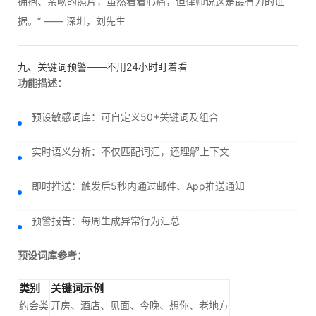
拥抱、亲吻的照片，虽然看着心痛，但律师说这是最有力的证
据。” —— 深圳，刘先生
九、关键词预警——不用24小时盯着看
功能描述：
预设敏感词库：可自定义50+关键词及组合
实时语义分析：不仅匹配词汇，还理解上下文
即时推送：触发后5秒内通过邮件、App推送通知
预警报告：每周生成异常行为汇总
预设词库参考：
类别
关键词示例
约会类
开房、酒店、见面、今晚、想你、老地方