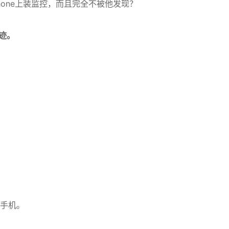
hone上装监控，而且完全不被他发现？
痕迹。
。
手机。