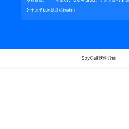
支持系统：
苹果ios、安卓Android、华为鸿蒙Harm
外主流手机终端系统均适用
SpyCall软件介绍