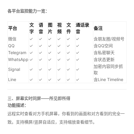
各平台监控能力一览：
文
语
图
视
文
通话录
平台
备注
字
音
片
频
件
音
微信
✓
✓
✓
✓
✓
✓
含朋友圈/视频号
QQ
✓
✓
✓
✓
✓
✓
含QQ空间
Telegram
✓
✓
✓
✓
✓
✓
含私密聊天
WhatsApp
✓
✓
✓
✓
✓
✓
含状态更新
加密内容同步抓
Signal
✓
✓
✓
✓
✓
✓
取
Line
✓
✓
✓
✓
✓
✓
含Line Timeline
三、屏幕实时同屏——所见即所得
功能描述：
远程实时查看对方手机屏幕，你看到的画面和对方看到的完全一
致。支持横屏/竖屏自适应，支持缩放查看细节。