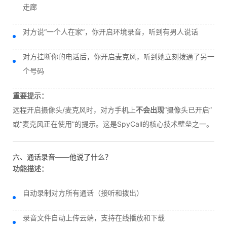
走廊
对方说“一个人在家”，你开启环境录音，听到有男人说话
对方挂断你的电话后，你开启麦克风，听到她立刻拨通了另一
个号码
重要提示：
远程开启摄像头/麦克风时，对方手机上
不会出现
“摄像头已开启”
或“麦克风正在使用”的提示。这是SpyCall的核心技术壁垒之一。
六、通话录音——他说了什么？
功能描述：
自动录制对方所有通话（接听和拨出）
录音文件自动上传云端，支持在线播放和下载