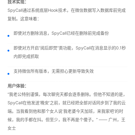
技术实现：
SpyCall通过系统底层Hook技术，在微信数据写入数据库前完成
复制。这意味着：
即使对方删除消息，SpyCall已经在删除前完成备份
即使对方开启“阅后即焚”类功能，SpyCall在消息显示的0.1秒
内即完成抓取
支持微信所有版本，无需担心更新导致失效
用户体验：
“我老公特别谨慎，每次聊完天都会逐条删除。但他不知道的是，
SpyCall在他发送‘晚安’之前，就已经把全部对话同步到了我的云
端。当我看到他和那个女人说‘我老婆今天加班，来我家吧’的时
候，我的手都在抖。但至少，我不再是个傻子。” —— 广州，王
女士