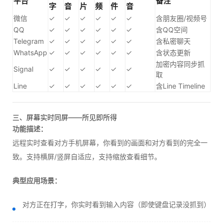
平台
备注
字
音
片
频
件
音
微信
✓
✓
✓
✓
✓
✓
含朋友圈/视频号
QQ
✓
✓
✓
✓
✓
✓
含QQ空间
Telegram
✓
✓
✓
✓
✓
✓
含私密聊天
WhatsApp
✓
✓
✓
✓
✓
✓
含状态更新
加密内容同步抓
Signal
✓
✓
✓
✓
✓
✓
取
Line
✓
✓
✓
✓
✓
✓
含Line Timeline
三、屏幕实时同屏——所见即所得
功能描述：
远程实时查看对方手机屏幕，你看到的画面和对方看到的完全一
致。支持横屏/竖屏自适应，支持缩放查看细节。
典型应用场景：
对方正在打字，你实时看到输入内容（即使键盘记录没抓到）