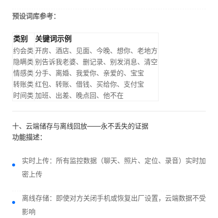
预设词库参考：
类别
关键词示例
约会类
开房、酒店、见面、今晚、想你、老地方
隐瞒类
别告诉我老婆、删记录、别发消息、清空
情感类
分手、离婚、我爱你、亲爱的、宝宝
转账类
红包、转账、借钱、买给你、支付宝
时间类
加班、出差、晚点回、他不在
十、云端储存与离线回放——永不丢失的证据
功能描述：
实时上传：所有监控数据（聊天、照片、定位、录音）实时加
密上传
离线存储：即使对方关闭手机或恢复出厂设置，云端数据不受
影响