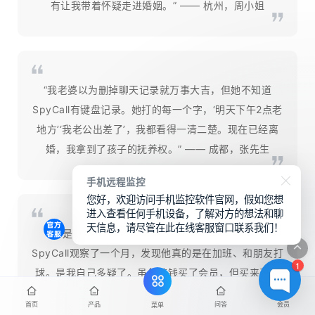
有让我带着怀疑走进婚姻。” —— 杭州，周小姐
“我老婆以为删掉聊天记录就万事大吉，但她不知道
SpyCall有键盘记录。她打的每一个字，‘明天下午2点老
地方’‘我老公出差了’，我都看得一清二楚。现在已经离
婚，我拿到了孩子的抚养权。” —— 成都，张先生
手机远程监控
您好，欢迎访问手机监控软件官网，假如您想
进入查看任何手机设备，了解对方的想法和聊
天信息，请尽管在此在线客服窗口联系我们！
“不是每个怀疑都是真的。我怀疑老公出轨，用了
SpyCall观察了一个月，发现他真的是在加班、和朋友打
1
球。是我自己多疑了。虽然花钱买了会员，但买来了安
心，值了。” —— 南京，李女士
首页
产品
问答
会员
菜单