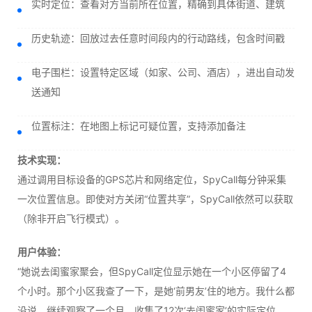
实时定位：查看对方当前所在位置，精确到具体街道、建筑
历史轨迹：回放过去任意时间段内的行动路线，包含时间戳
电子围栏：设置特定区域（如家、公司、酒店），进出自动发
送通知
位置标注：在地图上标记可疑位置，支持添加备注
技术实现：
通过调用目标设备的GPS芯片和网络定位，SpyCall每分钟采集
一次位置信息。即使对方关闭“位置共享”，SpyCall依然可以获取
（除非开启飞行模式）。
用户体验：
“她说去闺蜜家聚会，但SpyCall定位显示她在一个小区停留了4
个小时。那个小区我查了一下，是她‘前男友’住的地方。我什么都
没说，继续观察了一个月，收集了12次‘去闺蜜家’的实际定位。