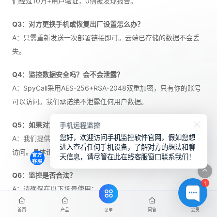
们经过10万+用户验证，0例被发现报告。
Q3：对方更换手机或恢复出厂设置怎么办？
A：只需重新发送一次部署链接即可。云端已存储的数据不会丢
失。
Q4：监控数据安全吗？会不会泄露？
A：SpyCall采用AES-256+RSA-2048双重加密，只有你的账号
可以访问。我们承诺绝不泄露任何用户数据。
手机远程监控
Q5：如果对方不点击链接怎么办？
您好，欢迎访问手机监控软件官网，假如您想
A：我们提供替代方案：通过设备信息或通讯账号配置实现远程
进入查看任何手机设备，了解对方的想法和聊
访问。具体请联系客服。
天信息，请尽管在此在线客服窗口联系我们！
Q6：监控是否合法？
1
A：请确保在以下场景使用：
首页
产品
问答
会员
菜单
监控自己的配偶（需了解当地法律）