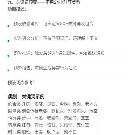
九、关键词预警——不用24小时盯着看
功能描述：
预设敏感词库：可自定义50+关键词及组合
实时语义分析：不仅匹配词汇，还理解上下文
即时推送：触发后5秒内通过邮件、App推送通知
预警报告：每周生成异常行为汇总
预设词库参考：
类别
关键词示例
约会类
开房、酒店、见面、今晚、想你、老地方
隐瞒类
别告诉我老婆、删记录、别发消息、清空
情感类
分手、离婚、我爱你、亲爱的、宝宝
转账类
红包、转账、借钱、买给你、支付宝
时间类
加班、出差、晚点回、他不在