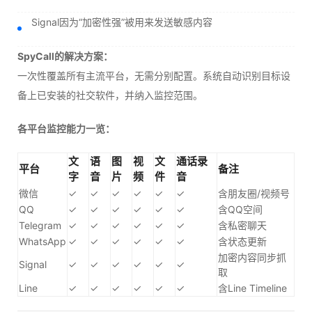
Signal因为“加密性强”被用来发送敏感内容
SpyCall的解决方案：
一次性覆盖所有主流平台，无需分别配置。系统自动识别目标设
备上已安装的社交软件，并纳入监控范围。
各平台监控能力一览：
文
语
图
视
文
通话录
平台
备注
字
音
片
频
件
音
微信
✓
✓
✓
✓
✓
✓
含朋友圈/视频号
QQ
✓
✓
✓
✓
✓
✓
含QQ空间
Telegram
✓
✓
✓
✓
✓
✓
含私密聊天
WhatsApp
✓
✓
✓
✓
✓
✓
含状态更新
加密内容同步抓
Signal
✓
✓
✓
✓
✓
✓
取
Line
✓
✓
✓
✓
✓
✓
含Line Timeline