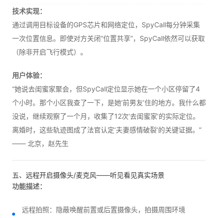
技术实现：
通过调用目标设备的GPS芯片和网络定位，SpyCall每分钟采集
一次位置信息。即使对方关闭“位置共享”，SpyCall依然可以获取
（除非开启飞行模式）。
用户体验：
“她说去闺蜜家聚会，但SpyCall定位显示她在一个小区停留了4
个小时。那个小区我查了一下，是她‘前男友’住的地方。我什么都
没说，继续观察了一个月，收集了12次‘去闺蜜家’的实际定位。
离婚时，这些轨迹图成了法官认定‘夫妻感情破裂’的关键证据。”
—— 北京，赵先生
五、远程开启摄像头/麦克风——听见看见真实场景
功能描述：
远程拍照：隐蔽唤醒前置或后置摄像头，拍摄周围环境