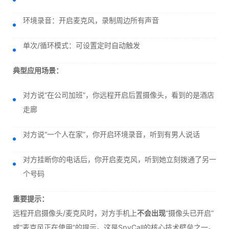
环境录音：开启麦克风，录制周边所有声音
单次/循环模式：可设置定时自动触发
典型应用场景：
对方说“在公司加班”，你远程开启后置摄像头，看到的是酒店
走廊
对方说“一个人在家”，你开启环境录音，听到有男人说话
对方挂断你的电话后，你开启麦克风，听到她立刻拨通了另一
个号码
重要提示：
远程开启摄像头/麦克风时，对方手机上
不会出现
“摄像头已开启”
或“麦克风正在使用”的提示。这是SpyCall的核心技术壁垒之一。