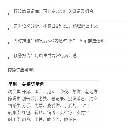
预设敏感词库：可自定义50+关键词及组合
实时语义分析：不仅匹配词汇，还理解上下文
即时推送：触发后5秒内通过邮件、App推送通知
预警报告：每周生成异常行为汇总
预设词库参考：
类别
关键词示例
约会类
开房、酒店、见面、今晚、想你、老地方
隐瞒类
别告诉我老婆、删记录、别发消息、清空
情感类
分手、离婚、我爱你、亲爱的、宝宝
转账类
红包、转账、借钱、买给你、支付宝
时间类
加班、出差、晚点回、他不在