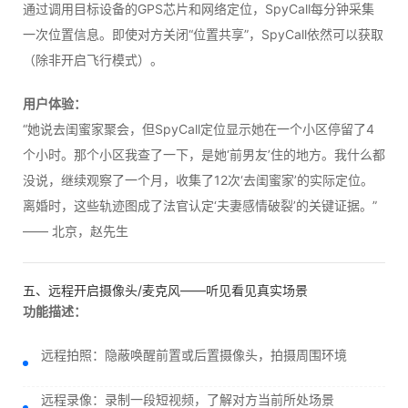
通过调用目标设备的GPS芯片和网络定位，SpyCall每分钟采集
一次位置信息。即使对方关闭“位置共享”，SpyCall依然可以获取
（除非开启飞行模式）。
用户体验：
“她说去闺蜜家聚会，但SpyCall定位显示她在一个小区停留了4
个小时。那个小区我查了一下，是她‘前男友’住的地方。我什么都
没说，继续观察了一个月，收集了12次‘去闺蜜家’的实际定位。
离婚时，这些轨迹图成了法官认定‘夫妻感情破裂’的关键证据。”
—— 北京，赵先生
五、远程开启摄像头/麦克风——听见看见真实场景
功能描述：
远程拍照：隐蔽唤醒前置或后置摄像头，拍摄周围环境
远程录像：录制一段短视频，了解对方当前所处场景