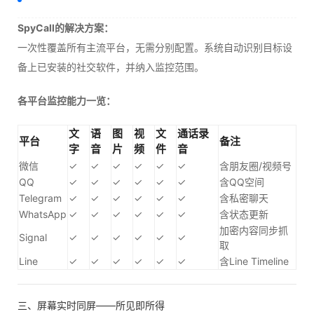
SpyCall的解决方案：
一次性覆盖所有主流平台，无需分别配置。系统自动识别目标设
备上已安装的社交软件，并纳入监控范围。
各平台监控能力一览：
文
语
图
视
文
通话录
平台
备注
字
音
片
频
件
音
微信
✓
✓
✓
✓
✓
✓
含朋友圈/视频号
QQ
✓
✓
✓
✓
✓
✓
含QQ空间
Telegram
✓
✓
✓
✓
✓
✓
含私密聊天
WhatsApp
✓
✓
✓
✓
✓
✓
含状态更新
加密内容同步抓
Signal
✓
✓
✓
✓
✓
✓
取
Line
✓
✓
✓
✓
✓
✓
含Line Timeline
三、屏幕实时同屏——所见即所得