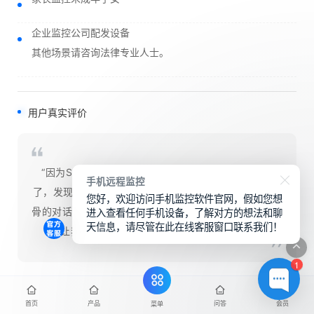
企业监控公司配发设备
其他场景请咨询法律专业人士。
用户真实评价
“因为SpyCall，我及时止损了。恋爱3年，婚房都买
手机远程监控
了，发现他和前女友一直保持联系。Telegram上那些露
您好，欢迎访问手机监控软件官网，假如您想
进入查看任何手机设备，了解对方的想法和聊
骨的对话、酒店定位，让我彻底清醒。感谢SpyCall，没
天信息，请尽管在此在线客服窗口联系我们！
有让我带着怀疑走进婚姻。” —— 杭州，周小姐
1
首页
产品
问答
会员
菜单