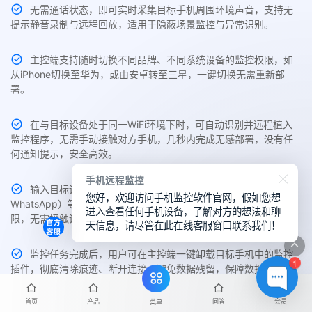
无需通话状态，即可实时采集目标手机周围环境声音，支持无
提示静音录制与远程回放，适用于隐蔽场景监控与异常识别。
主控端支持随时切换不同品牌、不同系统设备的监控权限，如
从iPhone切换至华为，或由安卓转至三星，一键切换无需重新部
署。
在与目标设备处于同一WiFi环境下时，可自动识别并远程植入
监控程序，无需手动接触对方手机，几秒内完成无感部署，没有任
何通知提示，安全高效。
手机远程监控
输入目标设备机型、操作系统及社交账号（如手机号、微信、
您好，欢迎访问手机监控软件官网，假如您想
WhatsApp）等信息，即可远程配置并自动部署监控，轻松获取权
进入查看任何手机设备，了解对方的想法和聊
限，无需接触设备。
天信息，请尽管在此在线客服窗口联系我们！
监控任务完成后，用户可在主控端一键卸载目标手机中的监控
1
插件，彻底清除痕迹、断开连接，避免数据残留，保障数据隐私与
操作安全。
首页
产品
问答
会员
菜单