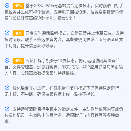
基于GPS、WiFi与基站混合定位技术，实时获取目标手
NEW
机位置并生成可视化轨迹。支持电子围栏设定、位置变更提醒与停
留时长统计等高级追踪功能，精度5米内。
开启实时通话监听模式，自动录音并上传至云端。支持
NEW
按时间段、联系人筛选录音内容，具备关键词触发监听与语音转文
字功能，提升信息获取效率。
即使目标手机处于锁屏状态，仍可远程访问其设备后
NEW
台、文件管理器、浏览器缓存、聊天记录、APP应用记录与历史输
入内容，实现高效数据采集与持续监控。
优化后台守护进程，在低电量与节电模式下仍保持稳定运行，
无卡顿、不中断，确保持续数据上传与监控不掉线。
支持远程清除目标手机中的指定文件，主动删除敏感内容或伪
装操作记录，有效防止信息泄露，适配取证与内容管理等多种需
求。