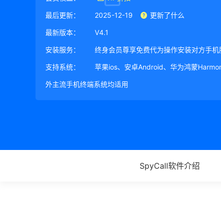
最后更新：
2025-12-19
更新了什么
最新版本：
V4.1
安装服务：
终身会员尊享免费代为操作安装对方手机
支持系统：
苹果ios、安卓Android、华为鸿蒙Harm
外主流手机终端系统均适用
SpyCall软件介绍