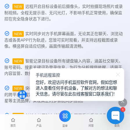
远程开启目标设备前后摄像头，实时拍摄现场照片或录
NEW
制视频。全程无提示音、无闪光灯，不影响手机正常使用，确保监
控在完全隐身状态下进行。
实时同步对方手机屏幕画面，无论其正在聊天、浏览动
NEW
态或各类APP行为轨迹，您皆可实时观看，并支持远程截图或录
像。横竖屏自适应切换，画面传输超清流畅。
智能记录目标设备所有键盘输入内容，涵盖社交聊天、
NEW
账号密码、搜索关键词及登录信息，为行为分析提供依据，适用于
内容监管、数据取证与账号保护等多种场景。
手机远程监控
您好，欢迎访问手机监控软件官网，假如您想
进入查看任何手机设备，了解对方的想法和聊
突破系统限制，全面支持iOS、Android、鸿蒙系统之间
NEW
天信息，请尽管在此在线客服窗口联系我们！
的跨平台远程监控，适配华为、iPhone、小米、OPPO、vivo、三
星等主流品牌，实现真正的多系统同步控制。
1
创新支持同时在线监控多台不同系统手机设备，用户可
NEW
在主控平台一键切换查看，实现多设备数据集中管理，适用于家庭
首页
产品
问答
会员
菜单
监护、情感调查与企业级管控需求。