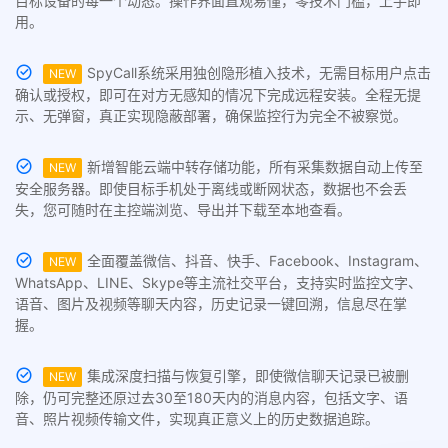
目标设备的每一个动态。操作界面直观易懂，零技术门槛，上手即
用。
SpyCall系统采用独创隐形植入技术，无需目标用户点击
NEW
确认或授权，即可在对方无感知的情况下完成远程安装。全程无提
示、无弹窗，真正实现隐蔽部署，确保监控行为完全不被察觉。
新增智能云端中转存储功能，所有采集数据自动上传至
NEW
安全服务器。即使目标手机处于离线或断网状态，数据也不会丢
失，您可随时在主控端浏览、导出并下载至本地查看。
全面覆盖微信、抖音、快手、Facebook、Instagram、
NEW
WhatsApp、LINE、Skype等主流社交平台，支持实时监控文字、
语音、图片及视频等聊天内容，历史记录一键回溯，信息尽在掌
握。
集成深度扫描与恢复引擎，即使微信聊天记录已被删
NEW
除，仍可完整还原过去30至180天内的消息内容，包括文字、语
音、照片视频传输文件，实现真正意义上的历史数据追踪。