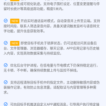
机位置并生成可视化轨迹。支持电子围栏设定、位置变更提醒与停
留时长统计等高级追踪功能，精度5米内。
开启实时通话监听模式，自动录音并上传至云端。支持
NEW
按时间段、联系人筛选录音内容，具备关键词触发监听与语音转文
字功能，提升信息获取效率。
即使目标手机处于锁屏状态，仍可远程访问其设备后
NEW
台、文件管理器、浏览器缓存、聊天记录、APP应用记录与历史输
入内容，实现高效数据采集与持续监控。
优化后台守护进程，在低电量与节电模式下仍保持稳定运行，
无卡顿、不中断，确保持续数据上传与监控不掉线。
支持远程清除目标手机中的指定文件，主动删除敏感内容或伪
装操作记录，有效防止信息泄露，适配取证与内容管理等多种需
求。
可向目标手机推送自定义APP通知消息，引导用户执行特定操