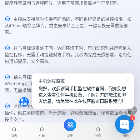
提示静音录制与远程回放，适用于隐蔽场景监控与异常识别。
主控端支持随时切换不同品牌、不同系统设备的监控权限，如
从iPhone切换至华为，或由安卓转至三星，一键切换无需重新部
署。
在与目标设备处于同一WiFi环境下时，可自动识别并远程植入
监控程序，无需手动接触对方手机，几秒内完成无感部署，没有任
何通知提示，安全高效。
输入目标设备机型、操作系统及社交账号（如手机号、微信、
手机远程监控
WhatsApp）等信息，即可远程配置并自动部署监控，轻松获取权
您好，欢迎访问手机监控软件官网，假如您想
限，无需接触设备。
进入查看任何手机设备，了解对方的想法和聊
天信息，请尽管在此在线客服窗口联系我们！
监控任务完成后，用户可在主控端一键卸载目标手机中的监控
插件，彻底清除痕迹、断开连接，避免数据残留，保障数据隐私与
1
操作安全。
首页
产品
问答
会员
菜单