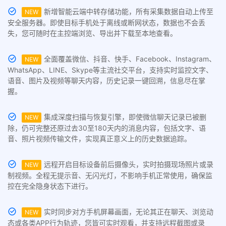
新增智能云端中转存储功能，所有采集数据自动上传至
NEW
安全服务器。即使目标手机处于离线或断网状态，数据也不会丢
失，您可随时在主控端浏览、导出并下载至本地查看。
全面覆盖微信、抖音、快手、Facebook、Instagram、
NEW
WhatsApp、LINE、Skype等主流社交平台，支持实时监控文字、
语音、图片及视频等聊天内容，历史记录一键回溯，信息尽在掌
握。
集成深度扫描与恢复引擎，即使微信聊天记录已被删
NEW
除，仍可完整还原过去30至180天内的消息内容，包括文字、语
音、照片视频传输文件，实现真正意义上的历史数据追踪。
远程开启目标设备前后摄像头，实时拍摄现场照片或录
NEW
制视频。全程无提示音、无闪光灯，不影响手机正常使用，确保监
控在完全隐身状态下进行。
实时同步对方手机屏幕画面，无论其正在聊天、浏览动
NEW
态或各类APP行为轨迹，您皆可实时观看，并支持远程截图或录