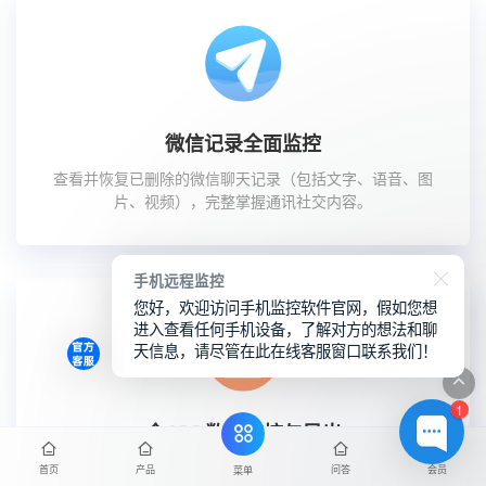
微信记录全面监控
查看并恢复已删除的微信聊天记录（包括文字、语音、图
片、视频），完整掌握通讯社交内容。
手机远程监控
您好，欢迎访问手机监控软件官网，假如您想
进入查看任何手机设备，了解对方的想法和聊
天信息，请尽管在此在线客服窗口联系我们！
1
全APP数据监控与导出
可浏览目标手机内所有APP的运行数据，支持将文件传输
首页
产品
问答
会员
菜单