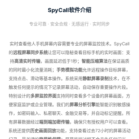
SpyCall软件介绍
专业可靠 · 安全合规 · 无感运行 · 实时同步
实时查看他人手机屏幕内容需要专业的屏幕监控技术。SpyCall
的
远程屏幕同步系统
让您可以隐秘查看目标手机的实时画面：支
持
高清实时传输
，画面延迟低于1秒；
智能压缩算法
在保证画质
的同时最小化流量消耗；
手势模拟功能
允许远程操作目标屏幕，
支持点击、滑动等基本操作。系统采用
静默屏幕录制
技术，在不
触发任何提示的情况下记录屏幕活动，自动保存重要操作片段。
特别设计的
多屏监控界面
支持同时查看多个设备的屏幕画面，方
便家庭监护或企业管理。我们的
屏幕分析引擎
能智能识别敏感操
作，如密码输入、私密聊天、金融交易等，并自动标记提醒。所
有屏幕数据经过
端到端加密传输
，确保只有授权用户可以查看。
系统还提供
历史画面回放
功能，支持查看过去72小时的屏幕活动