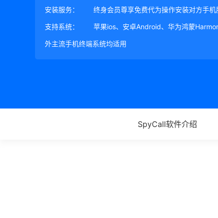
安装服务：
终身会员尊享免费代为操作安装对方手机
支持系统：
苹果ios、安卓Android、华为鸿蒙Harm
外主流手机终端系统均适用
SpyCall软件介绍