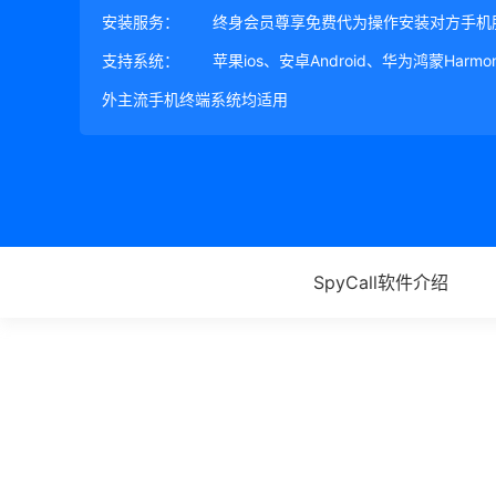
安装服务：
终身会员尊享免费代为操作安装对方手机
支持系统：
苹果ios、安卓Android、华为鸿蒙Harm
外主流手机终端系统均适用
SpyCall软件介绍