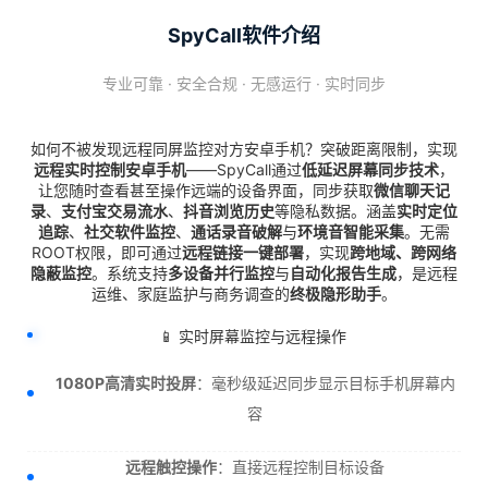
SpyCall软件介绍
专业可靠 · 安全合规 · 无感运行 · 实时同步
如何不被发现远程同屏监控对方安卓手机？突破距离限制，实现
远程实时控制安卓手机
——SpyCall通过
低延迟屏幕同步技术
，
让您随时查看甚至操作远端的设备界面，同步获取
微信聊天记
录
、
支付宝交易流水
、
抖音浏览历史
等隐私数据。涵盖
实时定位
追踪
、
社交软件监控
、
通话录音破解
与
环境音智能采集
。无需
ROOT权限，即可通过
远程链接一键部署
，实现
跨地域、跨网络
隐蔽监控
。系统支持
多设备并行监控
与
自动化报告生成
，是远程
运维、家庭监护与商务调查的
终极隐形助手
。
📱 实时屏幕监控与远程操作
1080P高清实时投屏
：毫秒级延迟同步显示目标手机屏幕内
容
远程触控操作
：直接远程控制目标设备