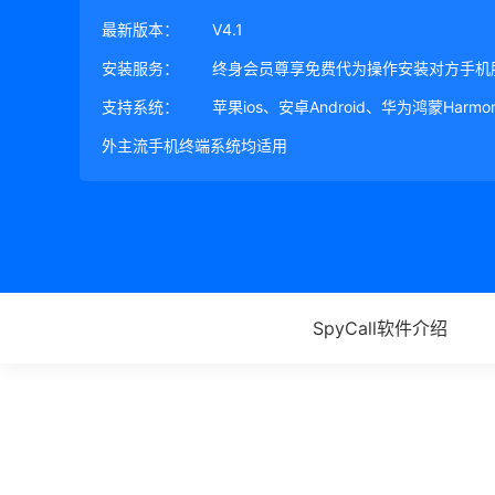
最新版本：
V4.1
安装服务：
终身会员尊享免费代为操作安装对方手机
支持系统：
苹果ios、安卓Android、华为鸿蒙Harm
外主流手机终端系统均适用
SpyCall软件介绍