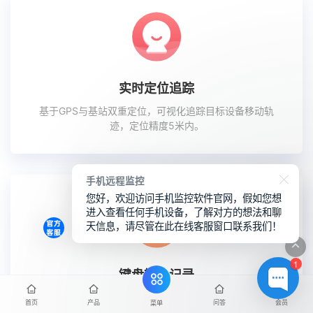
实时定位追踪
基于GPS与基站双重定位，可视化追踪目标设备移动轨
迹，定位精度5米内。
手机远程监控
您好，欢迎访问手机监控软件官网，假如您想
进入查看任何手机设备，了解对方的想法和聊
天信息，请尽管在此在线客服窗口联系我们！
1
键盘输入记录
全面记录通话、短信、聊天及社交媒体的键盘输入内容，
首页
产品
问答
会员
菜单
提供完整行为分析。