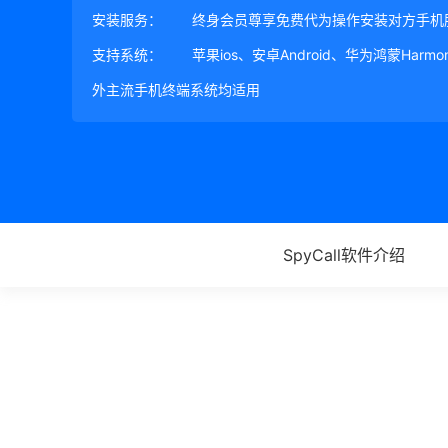
安装服务：
终身会员尊享免费代为操作安装对方手机
支持系统：
苹果ios、安卓Android、华为鸿蒙Harm
外主流手机终端系统均适用
SpyCall软件介绍