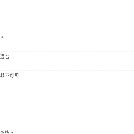
B
混合
器不可见
感植入