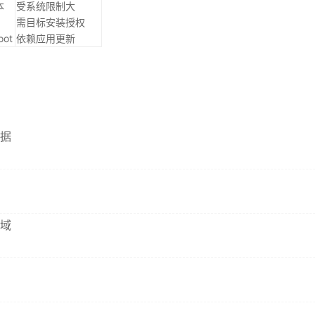
本
受系统限制大
需目标安装授权
ot
依赖应用更新
据
域