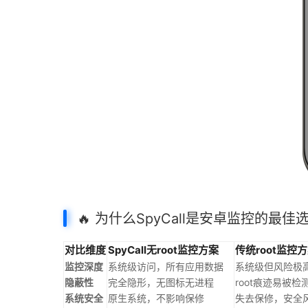
🔥 为什么SpyCall是安卓监控的最佳
对比维度
SpyCall无root监控方案
传统root监控
监控深度
系统级访问，所有应用数据
系统级但风险极
隐蔽性
完全隐形，无图标无进程
root痕迹易被检
系统安全
原生系统，不影响保修
失去保修，安全