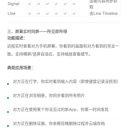
加密内容同步抓
Signal
✓
✓
✓
✓
✓
✓
取
Line
✓
✓
✓
✓
✓
✓
含Line Timeline
三、屏幕实时同屏——所见即所得
功能描述：
远程实时查看对方手机屏幕，你看到的画面和对方看到的完全一
致。支持横屏/竖屏自适应，支持缩放查看细节。
典型应用场景：
对方正在打字，你实时看到输入内容（即使键盘记录没抓到）
对方正在浏览相册，你同步看到所有照片
对方正在使用某个你没见过的新App，你第一时间发现
对方正在删除证据，你亲眼目睹删除过程并云端存档