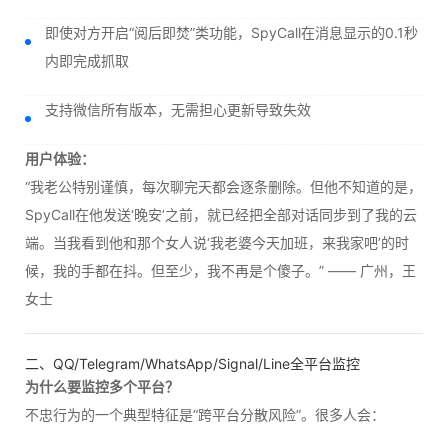
即使对方开启“阅后即焚”类功能，SpyCall在消息显示的0.1秒
内即完成抓取
支持微信所有版本，无需担心更新导致失效
用户体验：
“我老公特别谨慎，每次聊完天都会逐条删除。但他不知道的是，
SpyCall在他发送‘晚安’之前，就已经把全部对话同步到了我的云
端。当我看到他和那个女人说‘我老婆今天加班，来我家吧’的时
候，我的手都在抖。但至少，我不再是个傻子。” —— 广州，王
女士
二、QQ/Telegram/WhatsApp/Signal/Line全平台监控
为什么要监控多个平台？
不忠行为的一个典型特征是“跨平台分散风险”。很多人会：