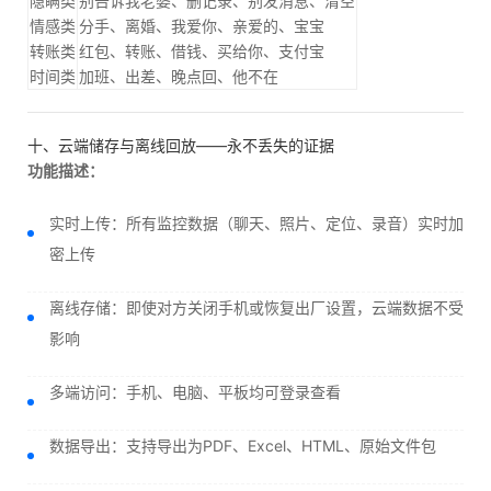
隐瞒类
别告诉我老婆、删记录、别发消息、清空
情感类
分手、离婚、我爱你、亲爱的、宝宝
转账类
红包、转账、借钱、买给你、支付宝
时间类
加班、出差、晚点回、他不在
十、云端储存与离线回放——永不丢失的证据
功能描述：
实时上传：所有监控数据（聊天、照片、定位、录音）实时加
密上传
离线存储：即使对方关闭手机或恢复出厂设置，云端数据不受
影响
多端访问：手机、电脑、平板均可登录查看
数据导出：支持导出为PDF、Excel、HTML、原始文件包