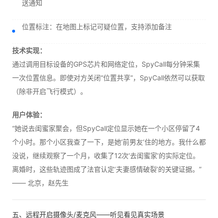
送通知
位置标注：在地图上标记可疑位置，支持添加备注
技术实现：
通过调用目标设备的GPS芯片和网络定位，SpyCall每分钟采集
一次位置信息。即使对方关闭“位置共享”，SpyCall依然可以获取
（除非开启飞行模式）。
用户体验：
“她说去闺蜜家聚会，但SpyCall定位显示她在一个小区停留了4
个小时。那个小区我查了一下，是她‘前男友’住的地方。我什么都
没说，继续观察了一个月，收集了12次‘去闺蜜家’的实际定位。
离婚时，这些轨迹图成了法官认定‘夫妻感情破裂’的关键证据。”
—— 北京，赵先生
五、远程开启摄像头/麦克风——听见看见真实场景