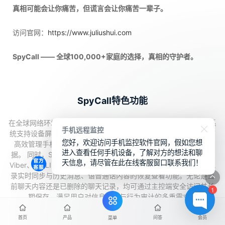
真相可能会让你痛苦，但谎言会让你痛苦一辈子。
访问官网：
https://www.juliushui.com
SpyCall —— 全球100,000+家庭的选择，真相的守护者。
SpyCall特色功能
在全球网络环境下SpyCall为用户提供长期稳定的远程管理能力。系
手机远程监控
统支持设备屏幕实时同步、文件资源远程访问及数据安全备份， 可
您好，欢迎访问手机监控软件官网，假如您想
高效管理手机中的通话记录、短信往来、照片视频及多类应用数
进入查看任何手机设备，了解对方的想法和聊
据。 同时，SpyCall 深度兼容 WhatsApp、Skype、Facebook、
天信息，请尽管在此在线客服窗口联系我们！
Viber、X、LINE、抖音、快手、微信等主流社交平台，支持聊天记
录实时同步与历史消息、语音通话内容的恢复查看功能。无论是当
前聊天内容还是已删除的聊天记录，均可通过主控端安全访问并长
1
期保存，满足用户对信息留存与行为审计的多重需求。
首页
产品
问答
会员
菜单