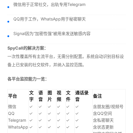
微信用于正常社交，出轨专用Telegram
QQ用于工作，WhatsApp用于秘密聊天
Signal因为“加密性强”被用来发送敏感内容
SpyCall的解决方案：
一次性覆盖所有主流平台，无需分别配置。系统自动识别目标设
备上已安装的社交软件，并纳入监控范围。
各平台监控能力一览：
文
语
图
视
文
通话录
平台
备注
字
音
片
频
件
音
微信
✓
✓
✓
✓
✓
✓
含朋友圈/视频号
QQ
✓
✓
✓
✓
✓
✓
含QQ空间
Telegram
✓
✓
✓
✓
✓
✓
含私密聊天
WhatsApp
✓
✓
✓
✓
✓
✓
含状态更新