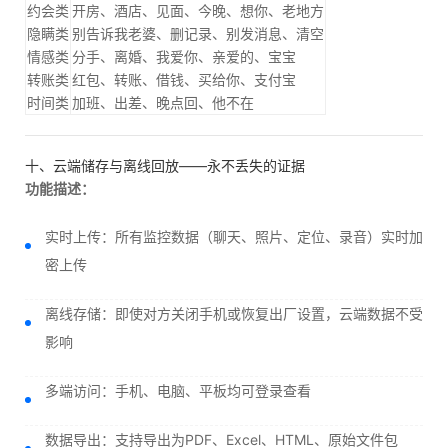
约会类
开房、酒店、见面、今晚、想你、老地方
隐瞒类
别告诉我老婆、删记录、别发消息、清空
情感类
分手、离婚、我爱你、亲爱的、宝宝
转账类
红包、转账、借钱、买给你、支付宝
时间类
加班、出差、晚点回、他不在
十、云端储存与离线回放——永不丢失的证据
功能描述：
实时上传：所有监控数据（聊天、照片、定位、录音）实时加
密上传
离线存储：即使对方关闭手机或恢复出厂设置，云端数据不受
影响
多端访问：手机、电脑、平板均可登录查看
数据导出：支持导出为PDF、Excel、HTML、原始文件包