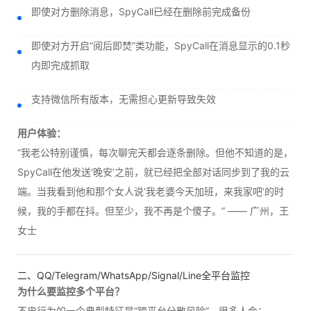
即使对方删除消息，SpyCall已经在删除前完成备份
即使对方开启“阅后即焚”类功能，SpyCall在消息显示的0.1秒
内即完成抓取
支持微信所有版本，无需担心更新导致失效
用户体验：
“我老公特别谨慎，每次聊完天都会逐条删除。但他不知道的是，
SpyCall在他发送‘晚安’之前，就已经把全部对话同步到了我的云
端。当我看到他和那个女人说‘我老婆今天加班，来我家吧’的时
候，我的手都在抖。但至少，我不再是个傻子。” —— 广州，王
女士
二、QQ/Telegram/WhatsApp/Signal/Line全平台监控
为什么要监控多个平台？
不忠行为的一个典型特征是“跨平台分散风险”。很多人会：