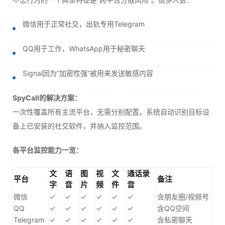
微信用于正常社交，出轨专用Telegram
QQ用于工作，WhatsApp用于秘密聊天
Signal因为“加密性强”被用来发送敏感内容
SpyCall的解决方案：
一次性覆盖所有主流平台，无需分别配置。系统自动识别目标设
备上已安装的社交软件，并纳入监控范围。
各平台监控能力一览：
文
语
图
视
文
通话录
平台
备注
字
音
片
频
件
音
微信
✓
✓
✓
✓
✓
✓
含朋友圈/视频号
QQ
✓
✓
✓
✓
✓
✓
含QQ空间
Telegram
✓
✓
✓
✓
✓
✓
含私密聊天