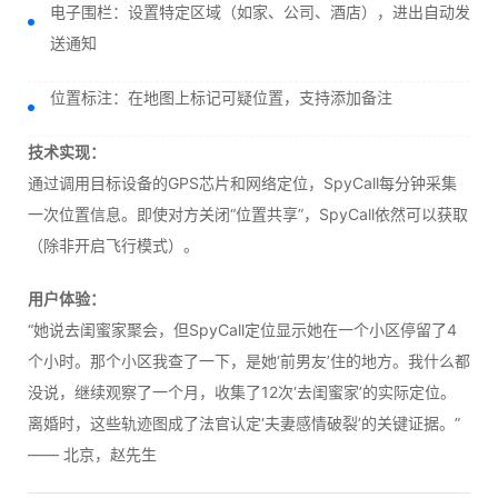
电子围栏：设置特定区域（如家、公司、酒店），进出自动发
送通知
位置标注：在地图上标记可疑位置，支持添加备注
技术实现：
通过调用目标设备的GPS芯片和网络定位，SpyCall每分钟采集
一次位置信息。即使对方关闭“位置共享”，SpyCall依然可以获取
（除非开启飞行模式）。
用户体验：
“她说去闺蜜家聚会，但SpyCall定位显示她在一个小区停留了4
个小时。那个小区我查了一下，是她‘前男友’住的地方。我什么都
没说，继续观察了一个月，收集了12次‘去闺蜜家’的实际定位。
离婚时，这些轨迹图成了法官认定‘夫妻感情破裂’的关键证据。”
—— 北京，赵先生