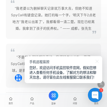
“我老婆以为删掉聊天记录就万事大吉，但她不知道
SpyCall有键盘记录。她打的每一个字，‘明天下午2点老
地方’‘我老公出差了’，我都看得一清二楚。现在已经离
婚，我拿到了孩子的抚养权。” —— 成都，张先生
“不是每个怀疑都是真的。我怀疑老公出轨，用了
手机远程监控
SpyCall观察了一个月，发现他真的是在加班、和朋友打
您好，欢迎访问手机监控软件官网，假如您想
球。是我自己多疑了。虽然花钱买了会员，但买来了安
进入查看任何手机设备，了解对方的想法和聊
天信息，请尽管在此在线客服窗口联系我们！
心，值了。” —— 南京，李女士
1
SpyCall不是让你去破坏信任，而是让你在信任已经动摇的时
首页
产品
问答
会员
菜单