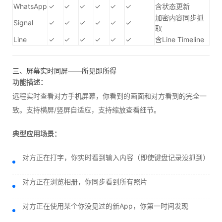
WhatsApp
✓
✓
✓
✓
✓
✓
含状态更新
加密内容同步抓
Signal
✓
✓
✓
✓
✓
✓
取
Line
✓
✓
✓
✓
✓
✓
含Line Timeline
三、屏幕实时同屏——所见即所得
功能描述：
远程实时查看对方手机屏幕，你看到的画面和对方看到的完全一
致。支持横屏/竖屏自适应，支持缩放查看细节。
典型应用场景：
对方正在打字，你实时看到输入内容（即使键盘记录没抓到）
对方正在浏览相册，你同步看到所有照片
对方正在使用某个你没见过的新App，你第一时间发现