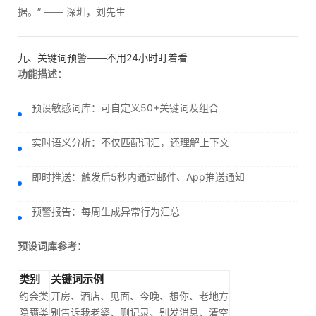
据。” —— 深圳，刘先生
九、关键词预警——不用24小时盯着看
功能描述：
预设敏感词库：可自定义50+关键词及组合
实时语义分析：不仅匹配词汇，还理解上下文
即时推送：触发后5秒内通过邮件、App推送通知
预警报告：每周生成异常行为汇总
预设词库参考：
类别
关键词示例
约会类
开房、酒店、见面、今晚、想你、老地方
隐瞒类
别告诉我老婆、删记录、别发消息、清空