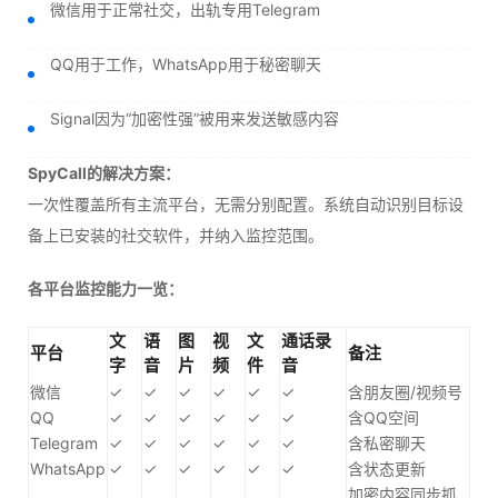
微信用于正常社交，出轨专用Telegram
QQ用于工作，WhatsApp用于秘密聊天
Signal因为“加密性强”被用来发送敏感内容
SpyCall的解决方案：
一次性覆盖所有主流平台，无需分别配置。系统自动识别目标设
备上已安装的社交软件，并纳入监控范围。
各平台监控能力一览：
文
语
图
视
文
通话录
平台
备注
字
音
片
频
件
音
微信
✓
✓
✓
✓
✓
✓
含朋友圈/视频号
QQ
✓
✓
✓
✓
✓
✓
含QQ空间
Telegram
✓
✓
✓
✓
✓
✓
含私密聊天
WhatsApp
✓
✓
✓
✓
✓
✓
含状态更新
加密内容同步抓