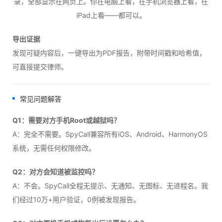
录，全部显示在网页上。你在电脑上看，在手机浏览器上看，在
iPad上看——都可以。
导出证据
发现可疑内容后，一键导出为PDF报告，附带时间戳和哈希值，
可直接提交律师。
常见问题解答
Q1：需要对方手机Root或越狱吗？
A：完全不需要。SpyCall兼容所有iOS、Android、HarmonyOS
系统，无需任何权限修改。
Q2：对方会知道被监控吗？
A：不会。SpyCall全程无提示、无通知、无图标、无进程名。我
们经过10万+用户验证，0例被发现报告。