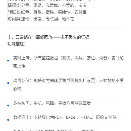
情感类
分手、离婚、我爱你、亲爱的、宝宝
转账类
红包、转账、借钱、买给你、支付宝
时间类
加班、出差、晚点回、他不在
十、云端储存与离线回放——永不丢失的证据
功能描述：
实时上传：所有监控数据（聊天、照片、定位、录音）实时加
密上传
离线存储：即使对方关闭手机或恢复出厂设置，云端数据不受
影响
多端访问：手机、电脑、平板均可登录查看
数据导出：支持导出为PDF、Excel、HTML、原始文件包