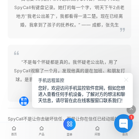
SpyCall有键盘记录。她打的每一个字，‘明天下午2点老
地方’‘我老公出差了’，我都看得一清二楚。现在已经离
婚，我拿到了孩子的抚养权。” —— 成都，张先生
“不是每个怀疑都是真的。我怀疑老公出轨，用了
SpyCall观察了一个月，发现他真的是在加班、和朋友打
球。是我自己多疑了。虽然花钱买了会员，但买来了安
手机远程监控
您好，欢迎访问手机监控软件官网，假如您想
心，值了。” —— 南京，李女士
进入查看任何手机设备，了解对方的想法和聊
天信息，请尽管在此在线客服窗口联系我们！
1
SpyCall不是让你去破坏信任，而是让你在信任已经动摇的时
候，有一个确认真相的工具。
首页
产品
问答
会员
菜单