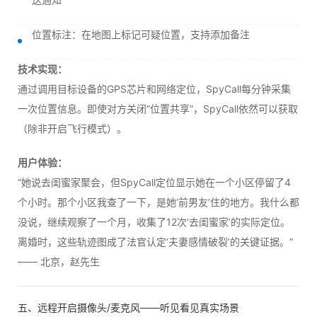
位置标注：在地图上标记可疑位置，支持添加备注
技术实现：
通过调用目标设备的GPS芯片和网络定位，SpyCall每分钟采集
一次位置信息。即使对方关闭“位置共享”，SpyCall依然可以获取
（除非开启飞行模式）。
用户体验：
“她说去闺蜜家聚会，但SpyCall定位显示她在一个小区停留了4
个小时。那个小区我查了一下，是她‘前男友’住的地方。我什么都
没说，继续观察了一个月，收集了12次‘去闺蜜家’的实际定位。
离婚时，这些轨迹图成了法官认定‘夫妻感情破裂’的关键证据。”
—— 北京，赵先生
五、远程开启摄像头/麦克风——听见看见真实场景