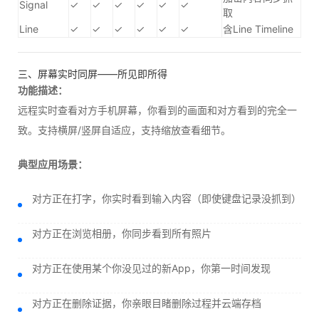
Signal
✓
✓
✓
✓
✓
✓
取
Line
✓
✓
✓
✓
✓
✓
含Line Timeline
三、屏幕实时同屏——所见即所得
功能描述：
远程实时查看对方手机屏幕，你看到的画面和对方看到的完全一
致。支持横屏/竖屏自适应，支持缩放查看细节。
典型应用场景：
对方正在打字，你实时看到输入内容（即使键盘记录没抓到）
对方正在浏览相册，你同步看到所有照片
对方正在使用某个你没见过的新App，你第一时间发现
对方正在删除证据，你亲眼目睹删除过程并云端存档