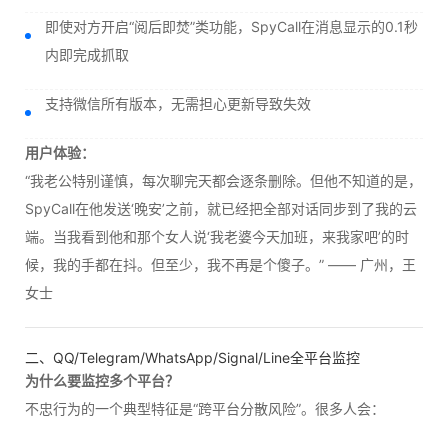
即使对方开启“阅后即焚”类功能，SpyCall在消息显示的0.1秒
内即完成抓取
支持微信所有版本，无需担心更新导致失效
用户体验：
“我老公特别谨慎，每次聊完天都会逐条删除。但他不知道的是，
SpyCall在他发送‘晚安’之前，就已经把全部对话同步到了我的云
端。当我看到他和那个女人说‘我老婆今天加班，来我家吧’的时
候，我的手都在抖。但至少，我不再是个傻子。” —— 广州，王
女士
二、QQ/Telegram/WhatsApp/Signal/Line全平台监控
为什么要监控多个平台？
不忠行为的一个典型特征是“跨平台分散风险”。很多人会：